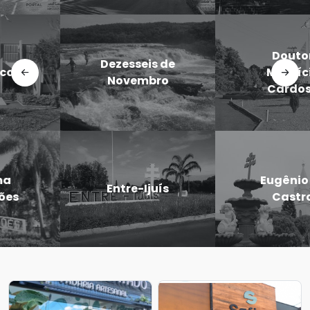
Doutor
Dezesseis de
Maurício
Novembro
Cardoso
Eugênio de
Entre-Ijuís
Castro