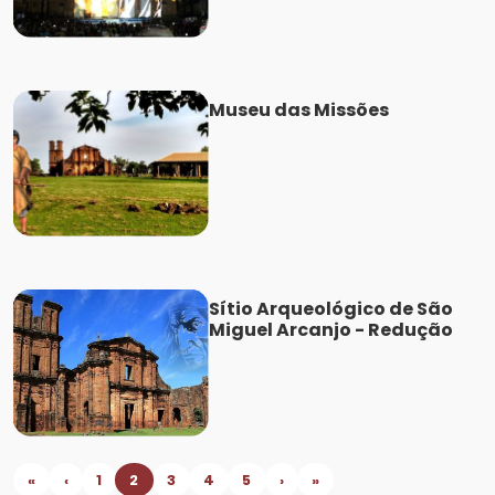
Museu das Missões
Sítio Arqueológico de São
Miguel Arcanjo - Redução
«
‹
1
2
3
4
5
›
»