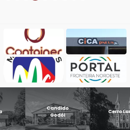
Candido
Cerro Largo
Godói