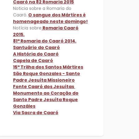
Caaró na 82 Romaria 2015
Noticia sobre a Romaria do
Caaró.
O sangue dos Mártires é
homenageado neste domingo!
Notícia sobre
Romaria Caaró
2015.
81ª Romaria do Caaró 2014.
Santuário do Caaró
A História do Caaró
Capela de Caaró
15ª Trilha dos Santos Mártires
São Roque Gonzales - Santo
Padre Jesuíta Missioneiro
Fonte Caaró dos Jesuítas
Monumento ao Coração do
Santo Padre Jesuíta Roque
Gonzáles
Via Sacra de Caaró