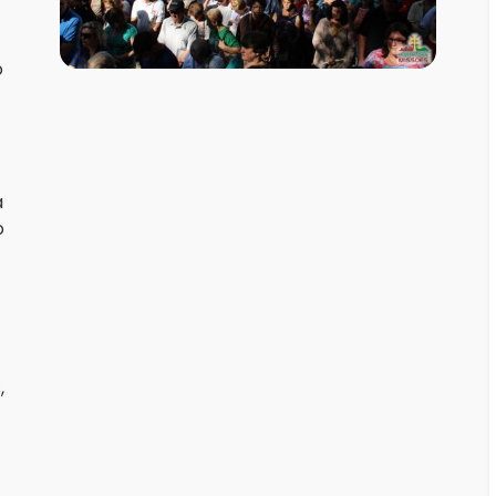
o
a
o
,