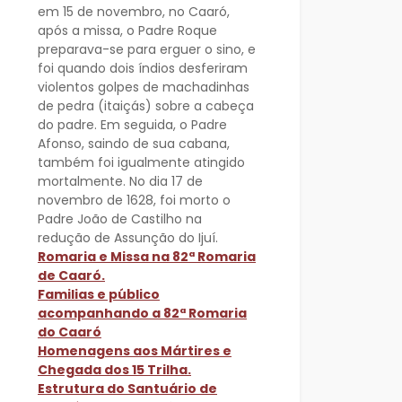
em 15 de novembro, no Caaró,
após a missa, o Padre Roque
preparava-se para erguer o sino, e
foi quando dois índios desferiram
violentos golpes de machadinhas
de pedra (itaiçás) sobre a cabeça
do padre. Em seguida, o Padre
Afonso, saindo de sua cabana,
também foi igualmente atingido
mortalmente. No dia 17 de
novembro de 1628, foi morto o
Padre João de Castilho na
redução de Assunção do Ijuí.
Romaria e Missa na 82ª Romaria
de Caaró.
Familias e público
acompanhando a 82ª Romaria
do Caaró
Homenagens aos Mártires e
Chegada dos 15 Trilha.
Estrutura do Santuário de