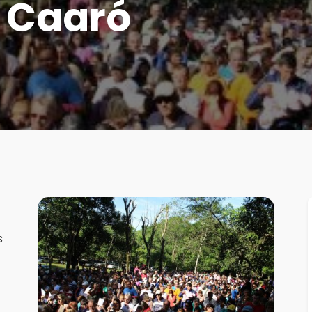
 Caaró
s