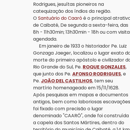
Rodrigues, jesuítas pioneiros na
catequização dos índios da região.
O
Santuário do Caaró
é o principal atrativ
de Caibaté, De segunda a sexta-feira, das
8h - 11h30min; 13h30min - 18h ou com visita
agendada.
Em janeiro de 1933 o historiador Pe. Luiz
Gonzaga Jaeger, localizou o lugar exato d
morte do primeiro apóstolo e civilizador d
Rio Grande do Sul, Pe.
ROQUE GONZALES
,
que junto dos Pe.
AFONSO RODRIGUES
, e
Pe.
JOÃO DEL CASTILHOS
, tem seu
martírio homenageado em 15/11/1628.
Após pesquisas em mapas e documentos
antigos, bem como laboriosas escavações
foi fixado com precisão o lugar
denominado "CAARÓ", onde foi construída
a capela dos Santos Mártires, dentro do
território do município de Caibaté, a 14 km