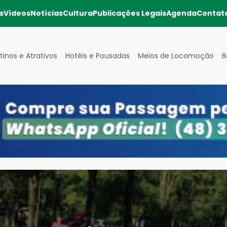
s
Vídeos
Notícias
Cultura
Publicações Legais
Agenda
Contat
tinos e Atrativos
Hotéis e Pousadas
Meios de Locomoção
B