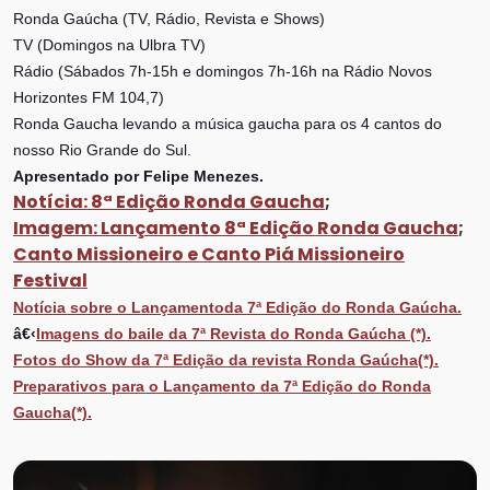
Ronda Gaúcha (TV, Rádio, Revista e Shows)
TV (Domingos na Ulbra TV)
Rádio (Sábados 7h-15h e domingos 7h-16h na Rádio Novos
Horizontes FM 104,7)
Ronda Gaucha levando a música gaucha para os 4 cantos do
nosso Rio Grande do Sul.
Apresentado por Felipe Menezes.
Notícia: 8ª Edição Ronda Gaucha
;
Imagem: Lançamento 8ª Edição Ronda Gaucha
;
Canto Missioneiro e Canto Piá Missioneiro
Festival
Notícia sobre o Lançamentoda 7ª Edição do Ronda Gaúcha.
â€‹
Imagens do baile da 7ª Revista do Ronda Gaúcha (*).
Fotos do Show da 7ª Edição da revista Ronda Gaúcha(*).
Preparativos para o Lançamento da 7ª Edição do Ronda
Gaucha(*).