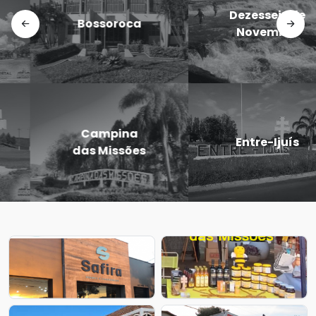
Doutor
Dezesseis de
Maurício
Novembro
Cardoso
Eugênio de
Entre-Ijuís
Castro