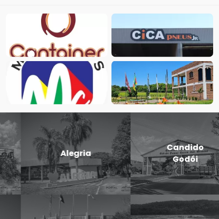
Candido
Cerro Largo
Godói