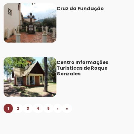
Cruz da Fundação
Centro Informações
Turisticas de Roque
Gonzales
1
2
3
4
5
›
»