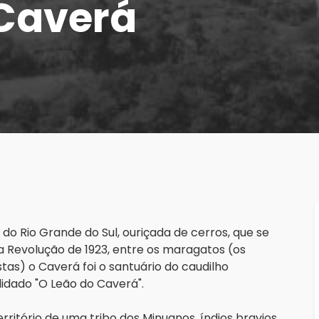
 Caverá
o Rio Grande do Sul, ouriçada de cerros, que se 
a Revolução de 1923, entre os maragatos (os 
tas) o Caverá foi o santuário do caudilho 
idado "O Leão do Caverá".
erritório de uma tribo dos Minuanos, índios bravios 