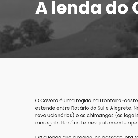
A lenda do
O Caverá é uma região na fronteira-oeste d
estende entre Rosário do Sul e Alegrete. N
revolucionários) e os chimangos (os legalis
maragato Honório Lemes, justamente apel
Diz a lenda que a região, no passado, era t