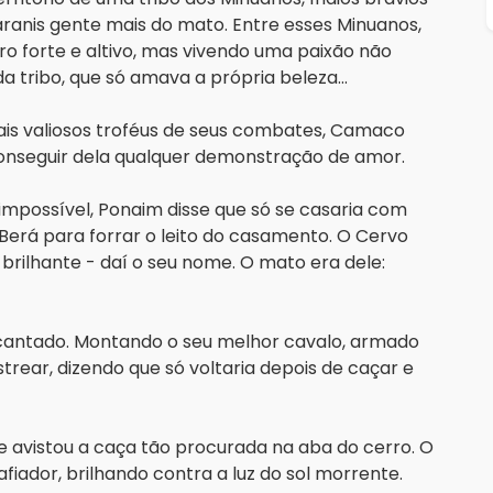
ranis gente mais do mato. Entre esses Minuanos, 
o forte e altivo, mas vivendo uma paixão não 
 tribo, que só amava a própria beleza...
ais valiosos troféus de seus combates, Camaco 
conseguir dela qualquer demonstração de amor.
mpossível, Ponaim disse que só se casaria com 
erá para forrar o leito do casamento. O Cervo 
rilhante - daí o seu nome. O mato era dele: 
antado. Montando o seu melhor cavalo, armado 
trear, dizendo que só voltaria depois de caçar e 
e avistou a caça tão procurada na aba do cerro. O 
iador, brilhando contra a luz do sol morrente. 