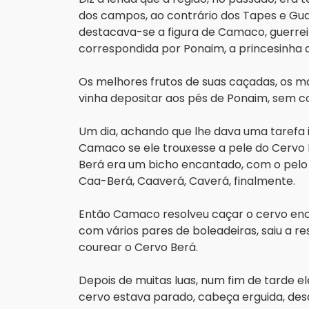
dos campos, ao contrário dos Tapes e Gua
destacava-se a figura de Camaco, guerreir
correspondida por Ponaim, a princesinha da
Os melhores frutos de suas caçadas, os m
vinha depositar aos pés de Ponaim, sem 
Um dia, achando que lhe dava uma tarefa i
Camaco se ele trouxesse a pele do Cervo B
Berá era um bicho encantado, com o pelo b
Caa-Berá, Caaverá, Caverá, finalmente.
Então Camaco resolveu caçar o cervo enc
com vários pares de boleadeiras, saiu a res
courear o Cervo Berá.
Depois de muitas luas, num fim de tarde el
cervo estava parado, cabeça erguida, desaf