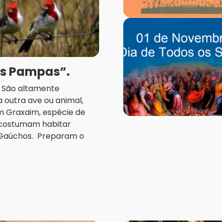
os Pampas”.
a. São altamente
 outra ave ou animal,
m Graxaim, espécie de
, costumam habitar
 Gaúchos. Preparam o