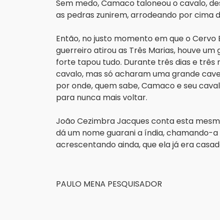
Sem medo, Camaco taloneou o cavalo, desp
as pedras zunirem, arrodeando por cima 
Então, no justo momento em que o Cervo B
guerreiro atirou as Três Marias, houve um
forte tapou tudo. Durante três dias e trê
cavalo, mas só acharam uma grande cavern
por onde, quem sabe, Camaco e seu cavalo
para nunca mais voltar.
João Cezimbra Jacques conta esta mesma 
dá um nome guarani a índia, chamando-a de
acrescentando ainda, que ela já era casad
PAULO MENA PESQUISADOR