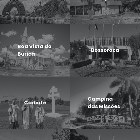
Boa Vista do
Bossoroca
Buricá
Campina
Caibaté
das Missões