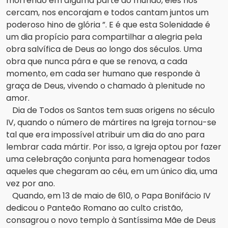
morrendo em alguma parte do mundo, eles nos
cercam, nos encorajam e todos cantam juntos um
poderoso hino de glória ”.
E é que esta Solenidade é
um dia propício para compartilhar a alegria pela
obra salvífica de Deus ao longo dos séculos.
Uma
obra que nunca pára e que se renova, a cada
momento, em cada ser humano que responde à
graça de Deus, vivendo o chamado à plenitude no
amor.
Dia de Todos os Santos tem suas origens no século
IV, quando o número de mártires na Igreja tornou-se
tal que era impossível atribuir um dia do ano para
lembrar cada mártir.
Por isso, a Igreja optou por fazer
uma celebração conjunta para homenagear todos
aqueles que chegaram ao céu, em um único dia, uma
vez por ano.
Quando, em 13 de maio de 610, o Papa Bonifácio IV
dedicou o Panteão Romano ao culto cristão,
consagrou o novo templo à Santíssima Mãe de Deus