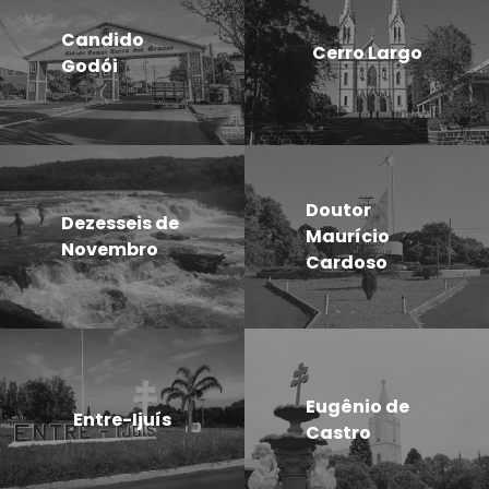
Candido
Cerro Largo
Godói
Doutor
Dezesseis de
Maurício
Novembro
Cardoso
Eugênio de
Entre-Ijuís
Castro