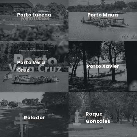
Porto Lucena
Porto Mauá
Porto Vera
Porto Xavier
Cruz
Roque
Rolador
Gonzales