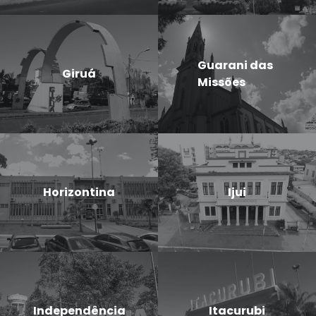
Guarani das
Giruá
Missões
Horizontina
Ijui
Independência
Itacurubi