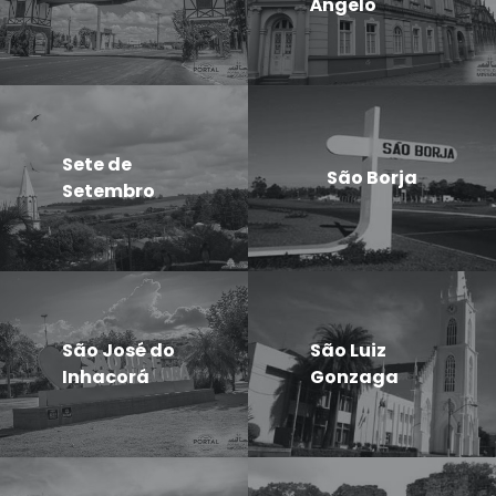
Ângelo
Sete de
São Borja
Setembro
São José do
São Luiz
Inhacorá
Gonzaga