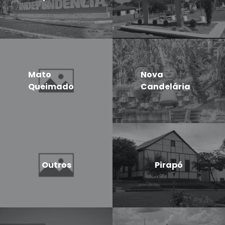
Mato
Nova
Queimado
Candelária
Outros
Pirapó