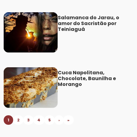
Salamanca do Jarau, o
amor do Sacristão por
Teiniaguá
Cuca Napolitana,
Chocolate, Baunilha e
Morango
1
2
3
4
5
›
»