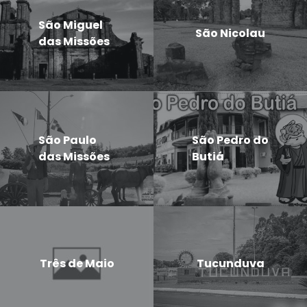
São Miguel
São Nicolau
das Missões
São Paulo
São Pedro do
das Missões
Butiá
Três de Maio
Tucunduva