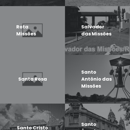
Rota
Salvador
Missões
das Missões
Santo
Santa Rosa
Antônio das
Missões
Santo
Santo Cristo