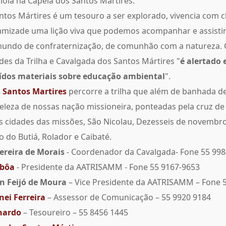
iola na Capela dos Santos Martires.
tos Mártires é um tesouro a ser explorado, vivencia com ch
e amizade uma lição viva que podemos acompanhar e assisti
undo de confraternização, de comunhão com a natureza. C
des da Trilha e Cavalgada dos Santos Mártires "
é alertado 
uídos materiais sobre educação ambiental
".
 Santos Martires
percorre a trilha que além de banhada de 
eleza de nossas nação missioneira, ponteadas pela cruz de
s cidades das missões, São Nicolau, Dezesseis de novembro
 do Butiá, Rolador e Caibaté.
ereira de Morais
- Coordenador da Cavalgada- Fone 55 99
sbôa
- Presidente da AATRISAMM - Fone 55 9167-9653
n Feijó de Moura
– Vice Presidente da AATRISAMM – Fone 
nei Ferreira
– Assessor de Comunicação – 55 9920 9184
nardo
– Tesoureiro – 55 8456 1445