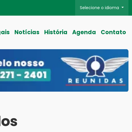
Selecione o idioma
gais
Notícias
História
Agenda
Contato
dos