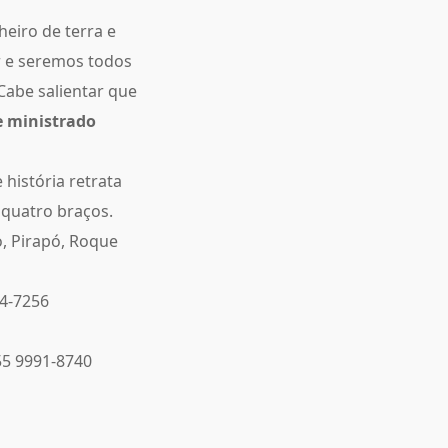
eiro de terra e
r e seremos todos
abe salientar que
e ministrado
história retrata
 quatro braços.
, Pirapó, Roque
84-7256
55 9991-8740