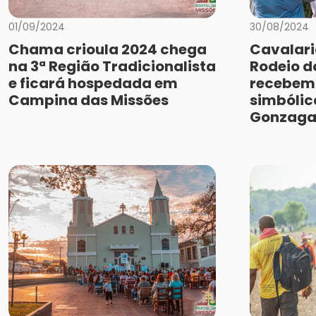
01/09/2024
30/08/2024
Chama crioula 2024 chega
Cavalari
na 3ª Região Tradicionalista
Rodeio 
e ficará hospedada em
recebem
Campina das Missões
simbólic
Gonzag