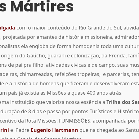
s Mártires
algada
com o maior conteúdo do Rio Grande do Sul, ativida
, projetada por amantes da história missioneira, admirado
ionalistas ela engloba de forma homogenia toda uma cultura
origem do Gaúcho, guarani e colonização, da Prenda, famíl
ns de pai pra filho, atividades cívicas e de campo, suas mu
cadeiras, chimarreadas, refeições tropeiras, e parcerias, 
de e a história de homens que fizeram e desenvolveram est
 um país já existia as Missões a quase 400 anos atrás.
a instituição que valoriza nossa essência a
Trilha dos Sa
duração de 8 dias e passa por pontos Turísticos e Históric
ncentivo da Rota Missões, FUNMISSÕES, acompanhada por h
rini
e Padre
Eugenio Hartmann
que na chegada ao Santu