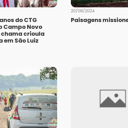
20/08/2024
anos do CTG
Paisagens missione
do Campo Novo
 chama crioula
a em São Luiz
a