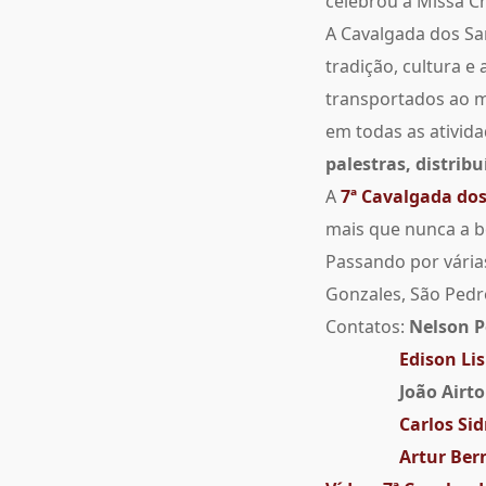
celebrou a Missa Cr
A Cavalgada dos San
tradição, cultura 
transportados ao m
em todas as ativida
palestras, distrib
A
7ª Cavalgada dos
mais que nunca a b
Passando por vária
Gonzales, São Pedro
Contatos:
Nelson P
Edison Li
João Airto
Carlos Sid
Artur Ber