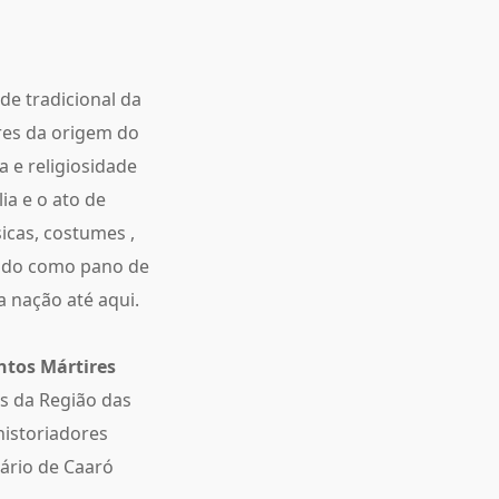
de tradicional da
res da origem do
 e religiosidade
ia e o ato de
sicas, costumes ,
tendo como pano de
a nação até aqui.
ntos Mártires
os da Região das
istoriadores
ário de Caaró