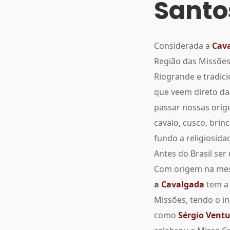
Santo
Considerada a
Cav
Região das Missões
Riogrande e tradic
que veem direto da 
passar nossas orige
cavalo, cusco, brin
fundo a religiosida
Antes do Brasil ser
Com origem na mesm
a
Cavalgada
tem a 
Missões, tendo o i
como
Sérgio Ventu