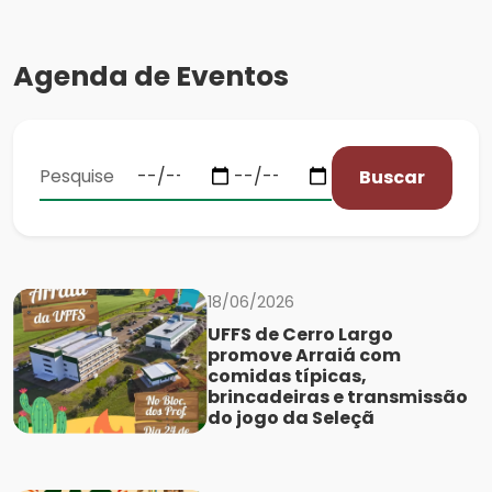
Agenda de Eventos
Buscar
18/06/2026
UFFS de Cerro Largo
promove Arraiá com
comidas típicas,
brincadeiras e transmissão
do jogo da Seleçã