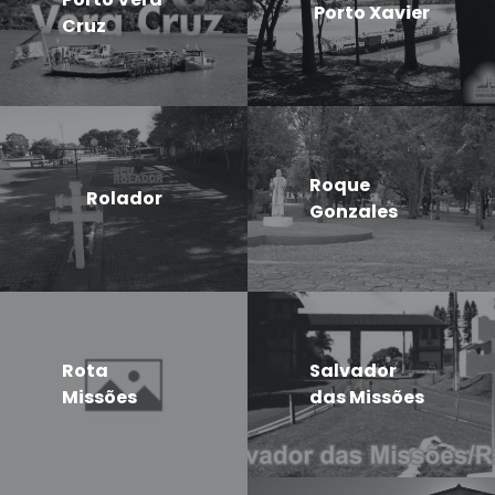
Porto Xavier
Cruz
Roque
Rolador
Gonzales
Rota
Salvador
Missões
das Missões