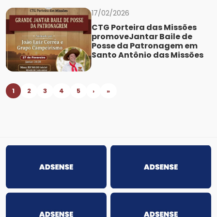
17/02/2026
CTG Porteira das Missões
promoveJantar Baile de
Posse da Patronagem em
Santo Antônio das Missões
1
2
3
4
5
›
»