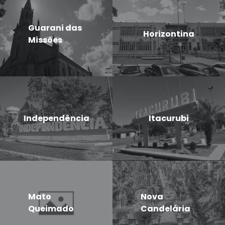
Guarani das
Horizontina
Missões
Independência
Itacurubi
Mato
Nova
Queimado
Candelária