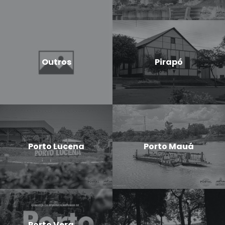
Outros
Pirapó
Porto Lucena
Porto Mauá
Porto Vera