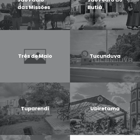
das Missões
Butiá
Três de Maio
Tucunduva
Tuparendi
Ubiretama