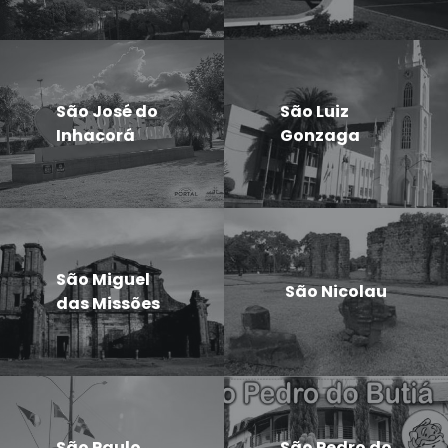
São José do
São Luiz
Inhacorá
Gonzaga
São Miguel
São Nicolau
das Missões
São Paulo
São Pedro do