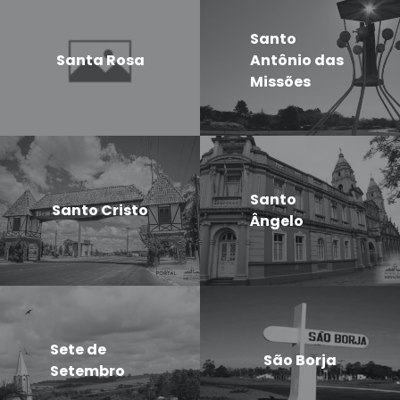
Santo
Santa Rosa
Antônio das
Missões
Santo
Santo Cristo
Ângelo
Sete de
São Borja
Setembro