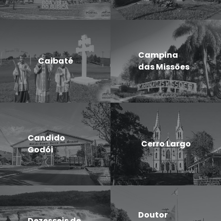
Campina
Caibaté
das Missões
Candido
Cerro Largo
Godói
Doutor
Dezesseis de