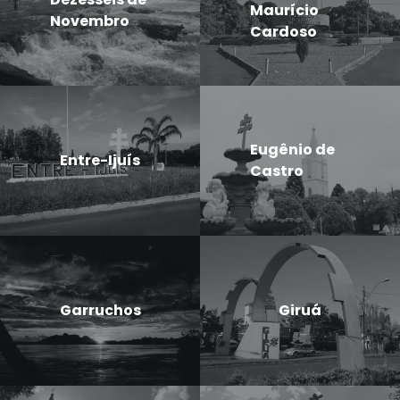
Maurício
Novembro
Cardoso
Eugênio de
Entre-Ijuís
Castro
Garruchos
Giruá