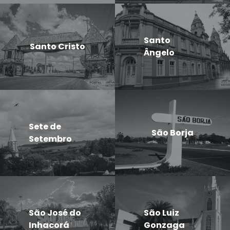
Santo
Santo Cristo
Ângelo
Sete de
São Borja
Setembro
São José do
São Luiz
Inhacorá
Gonzaga