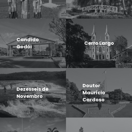
Candido
Cerro Largo
Godói
Doutor
Dezesseis de
Maurício
Novembro
Cardoso