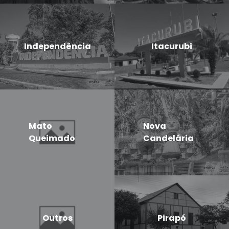
Independência
Itacurubi
Mato
Nova
Queimado
Candelária
Outros
Pirapó