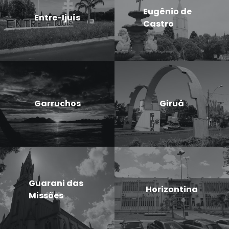
Eugênio de
Entre-Ijuís
Castro
Garruchos
Giruá
Guarani das
Horizontina
Missões