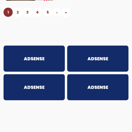
1
2
3
4
5
›
»