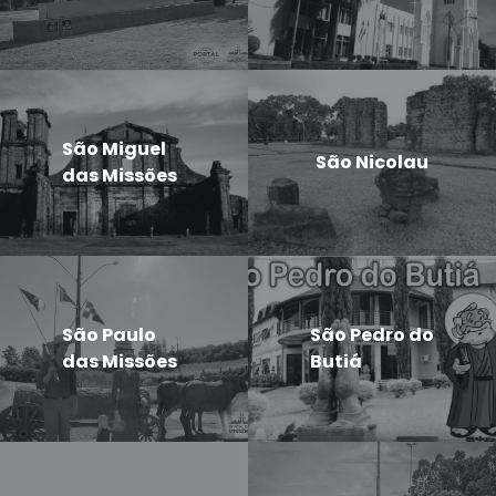
São Miguel
São Nicolau
das Missões
São Paulo
São Pedro do
das Missões
Butiá