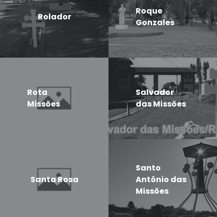
Roque
Rolador
Gonzales
Rota
Salvador
Missões
das Missões
Santo
Santa Rosa
Antônio das
Missões