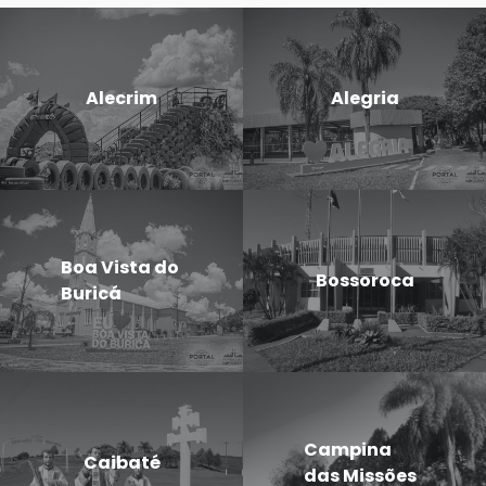
Alecrim
Alegria
Boa Vista do
Bossoroca
Buricá
Campina
Caibaté
das Missões