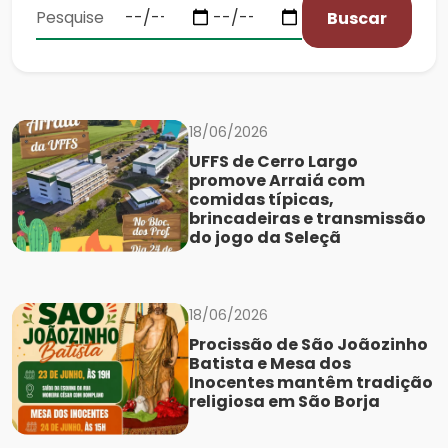
Buscar
18/06/2026
UFFS de Cerro Largo
promove Arraiá com
comidas típicas,
brincadeiras e transmissão
do jogo da Seleçã
18/06/2026
Procissão de São Joãozinho
Batista e Mesa dos
Inocentes mantêm tradição
religiosa em São Borja