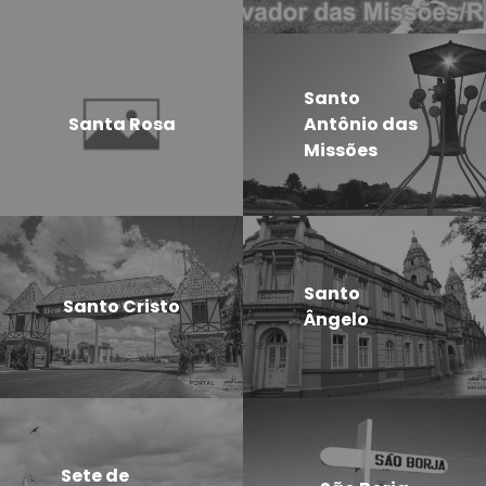
Santo
Santa Rosa
Antônio das
Missões
Santo
Santo Cristo
Ângelo
Sete de