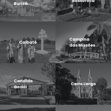
Bossoroca
Buricá
Campina
Caibaté
das Missões
Candido
Cerro Largo
Godói