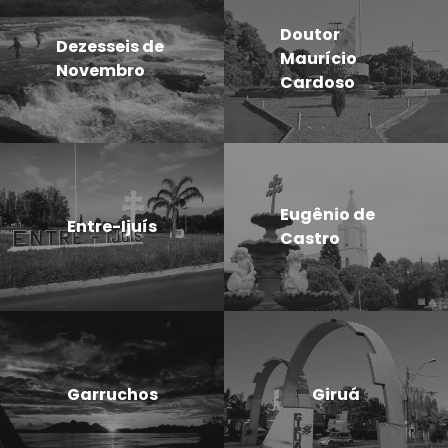
Doutor
Dezesseis de
Maurício
Novembro
Cardoso
Eugênio de
Entre-Ijuís
Castro
Garruchos
Giruá