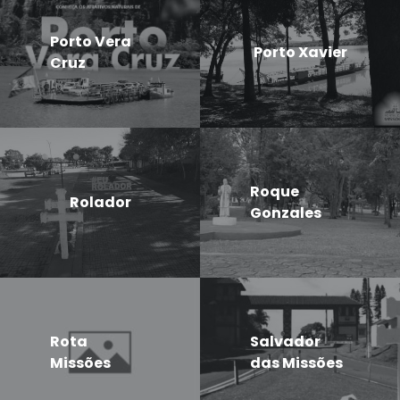
Porto Vera
Porto Xavier
Cruz
Roque
Rolador
Gonzales
Rota
Salvador
Missões
das Missões