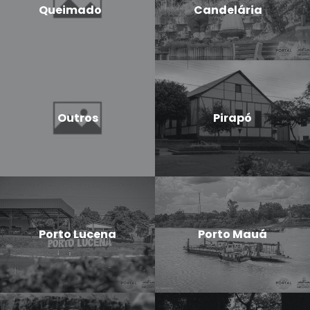
Queimado
Candelária
Outros
Pirapó
Porto Lucena
Porto Mauá