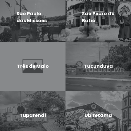
São Paulo
São Pedro do
das Missões
Butiá
Três de Maio
Tucunduva
Tuparendi
Ubiretama