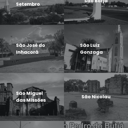
São Borja
Setembro
São José do
São Luiz
Inhacorá
Gonzaga
São Miguel
São Nicolau
das Missões