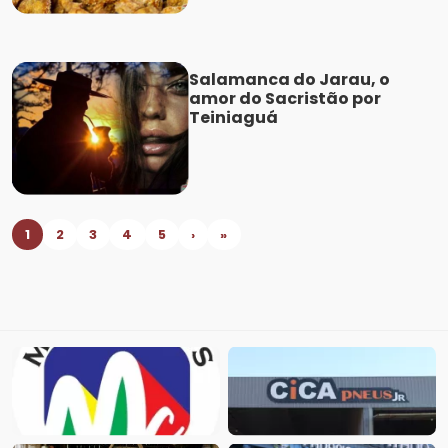
Salamanca do Jarau, o
amor do Sacristão por
Teiniaguá
1
2
3
4
5
›
»