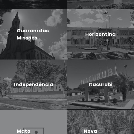
Guarani das
Horizontina
Missões
Independência
Itacurubi
Mato
Nova