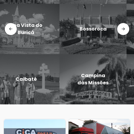
Doutor
Dezesseis de
Maurício
Novembro
Cardoso
Eugênio de
Entre-Ijuís
Castro