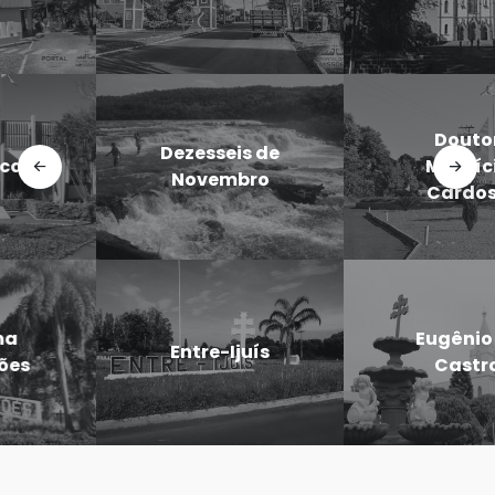
Doutor
Dezesseis de
Maurício
Novembro
Cardoso
Eugênio de
Entre-Ijuís
Castro