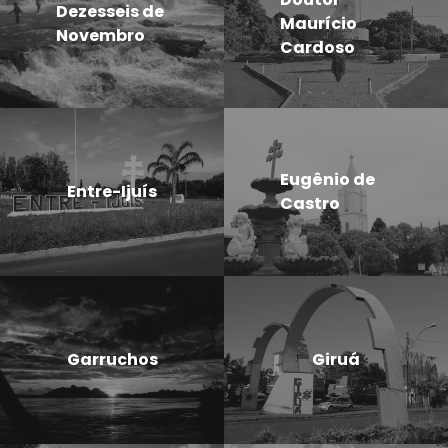
Dezesseis de
Maurício
Novembro
Cardoso
Eugênio de
Entre-Ijuís
Castro
Garruchos
Giruá