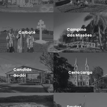
Campina
Caibaté
das Missões
Candido
Cerro Largo
Godói
Doutor