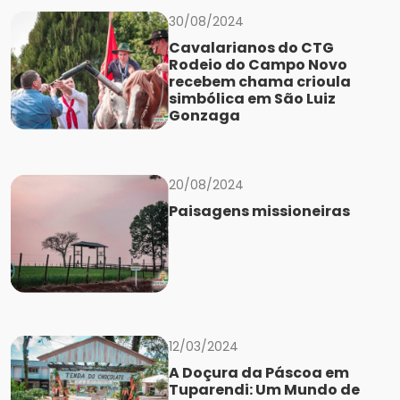
30/08/2024
Cavalarianos do CTG
Rodeio do Campo Novo
recebem chama crioula
simbólica em São Luiz
Gonzaga
20/08/2024
Paisagens missioneiras
12/03/2024
A Doçura da Páscoa em
Tuparendi: Um Mundo de