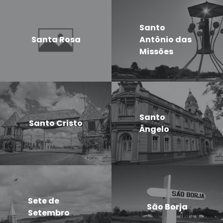
Santo
Santa Rosa
Antônio das
Missões
Santo
Santo Cristo
Ângelo
Sete de
São Borja
Setembro