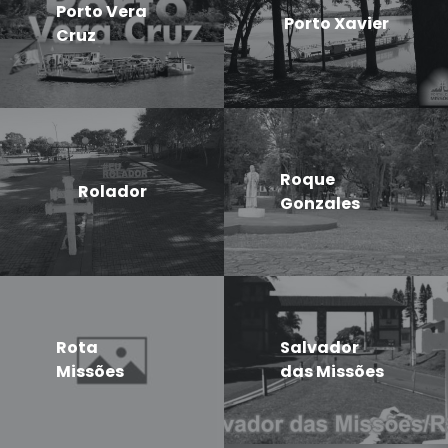
Porto Vera
Porto Xavier
Cruz
Roque
Rolador
Gonzales
Rota
Salvador
Missões
das Missões