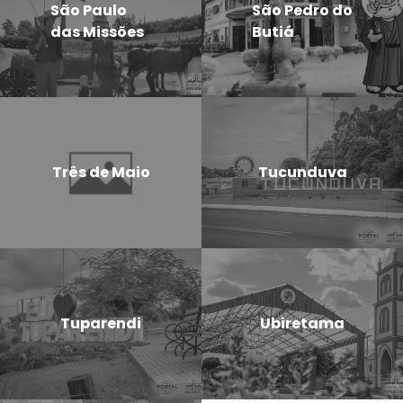
São Paulo
São Pedro do
das Missões
Butiá
Três de Maio
Tucunduva
Tuparendi
Ubiretama