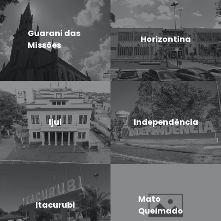
Guarani das
Horizontina
Missões
Ijui
Independência
Mato
Itacurubi
Queimado