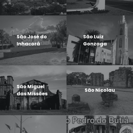
São José do
São Luiz
Inhacorá
Gonzaga
São Miguel
São Nicolau
das Missões