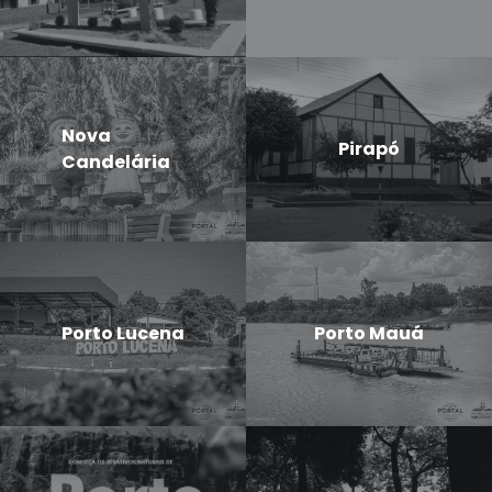
Nova
Pirapó
Candelária
Porto Lucena
Porto Mauá