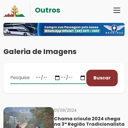
Outros
Galeria de Imagens
Buscar
01/09/2024
Chama crioula 2024 chega
na 3ª Região Tradicionalista