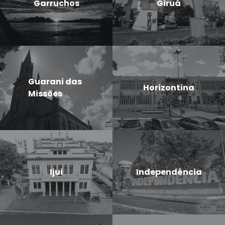
Garruchos
Giruá
Guarani das
Horizontina
Missões
Ijui
Independência