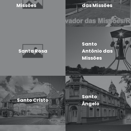
Missões
das Missões
Santo
Santa Rosa
Antônio das
Missões
Santo
Santo Cristo
Ângelo