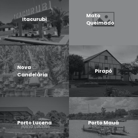
Mato
Itacurubi
Queimado
Nova
Pirapó
Candelária
Porto Lucena
Porto Mauá