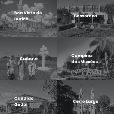
Boa Vista do
Bossoroca
Buricá
Campina
Caibaté
das Missões
Candido
Cerro Largo
Godói