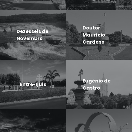
Doutor
Dezesseis de
Maurício
Novembro
Cardoso
Eugênio de
Entre-Ijuís
Castro