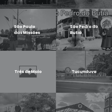
São Paulo
São Pedro do
das Missões
Butiá
Três de Maio
Tucunduva