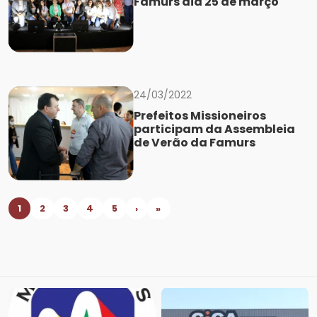
Famurs dia 25 de março
24/03/2022
Prefeitos Missioneiros
participam da Assembleia
de Verão da Famurs
1
2
3
4
5
›
»