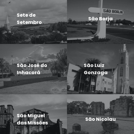
Sete de
São Borja
Setembro
São José do
São Luiz
Inhacorá
Gonzaga
São Miguel
São Nicolau
das Missões