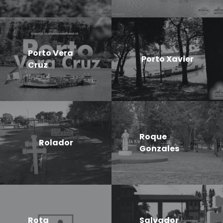
Porto Vera
Porto Xavier
Cruz
Roque
Rolador
Gonzales
Rota
Salvador