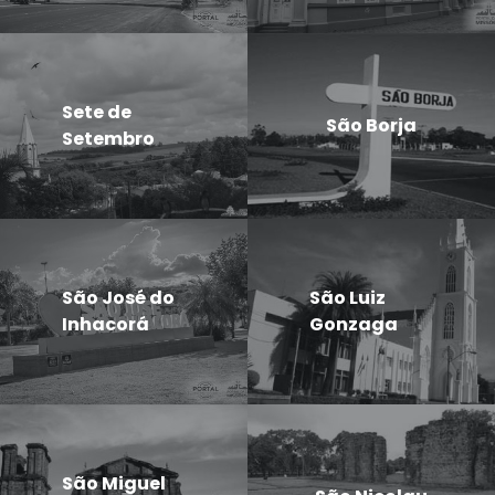
Sete de
São Borja
Setembro
São José do
São Luiz
Inhacorá
Gonzaga
São Miguel