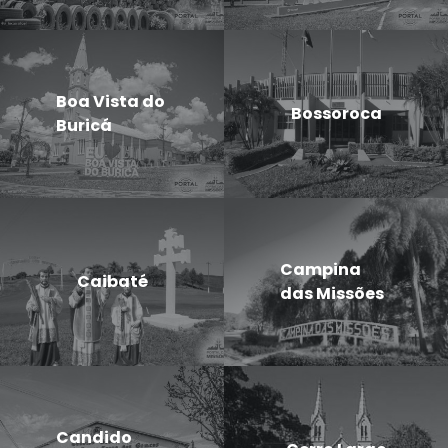
Boa Vista do
Bossoroca
Buricá
Campina
Caibaté
das Missões
Candido