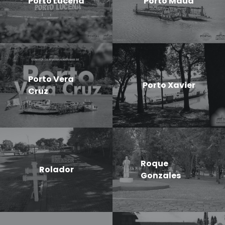
Porto Lucena
Porto Mauá
Porto Vera
Porto Xavier
Cruz
Roque
Rolador
Gonzales