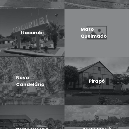
Mato
Itacurubi
Queimado
Nova
Pirapó
Candelária