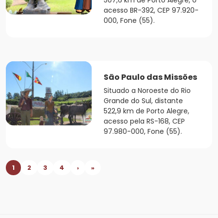
507,6 km de Porto Alegre, o
acesso BR-392, CEP 97.920-
000, Fone (55).
São Paulo das Missões
Situado a Noroeste do Rio
Grande do Sul, distante
522,9 km de Porto Alegre,
acesso pela RS-168, CEP
97.980-000, Fone (55).
1
2
3
4
›
»