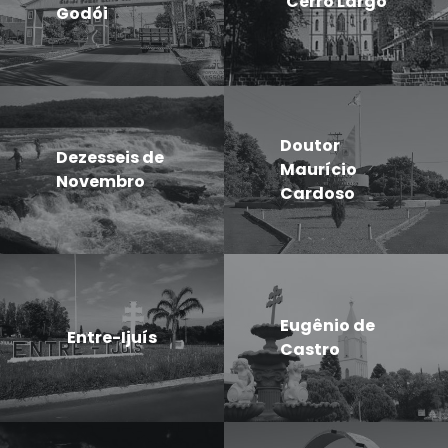
Cerro Largo
Godói
Doutor
Dezesseis de
Maurício
Novembro
Cardoso
Eugênio de
Entre-Ijuís
Castro