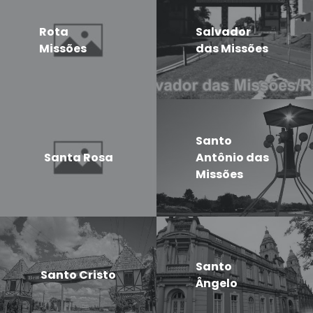
Rota
Salvador
Missões
das Missões
Santo
Santa Rosa
Antônio das
Missões
Santo
Santo Cristo
Ângelo