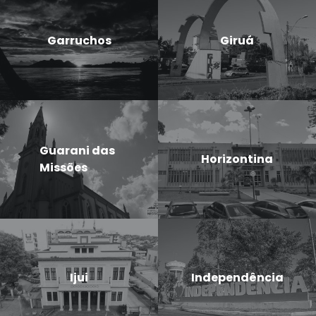
Garruchos
Giruá
Guarani das
Horizontina
Missões
Ijui
Independência