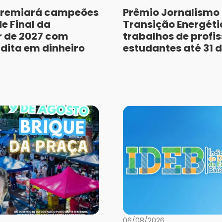
remiará campeões
Prêmio Jornalismo
e Final da
Transição Energéti
r de 2027 com
trabalhos de profis
dita em dinheiro
estudantes até 31 
06/08/2026