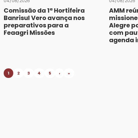
04/08/2026
04/08/2026
Comissão da 1ª Hortifeira
AMM reún
Banrisul Vero avança nos
missione
preparativos para a
Alegre p
Feaagri Missões
com paut
agenda i
1
2
3
4
5
›
»