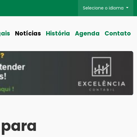
Selecione o idioma
gais
Notícias
História
Agenda
Contato
 para