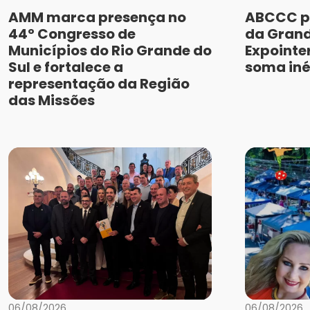
AMM marca presença no
ABCCC p
44º Congresso de
da Grand
Municípios do Rio Grande do
Expointe
Sul e fortalece a
soma iné
representação da Região
das Missões
06/08/2026
06/08/2026