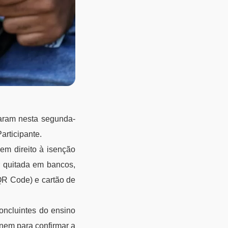
aram nesta segunda-
articipante.
em direito à isenção
r quitada em bancos,
 QR Code) e cartão de
oncluintes do ensino
nem para confirmar a