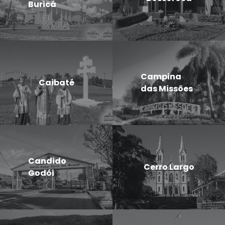
Buricá
Campina
Caibaté
das Missões
Candido
Cerro Largo
Godói