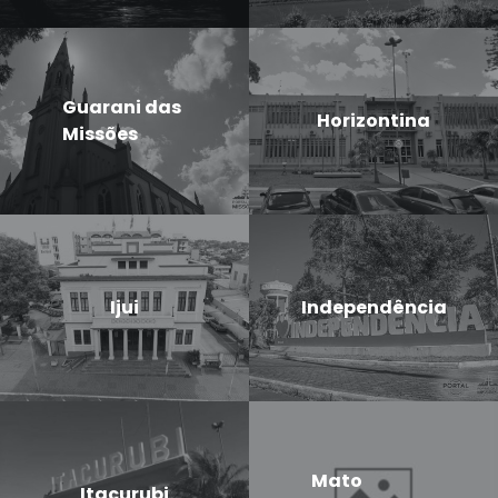
Guarani das
Horizontina
Missões
Ijui
Independência
Mato
Itacurubi