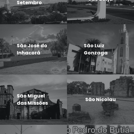
Setembro
São José do
São Luiz
Inhacorá
Gonzaga
São Miguel
São Nicolau
das Missões