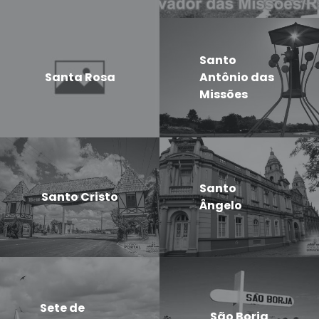
Santo
Santa Rosa
Antônio das
Missões
Santo
Santo Cristo
Ângelo
Sete de
São Borja