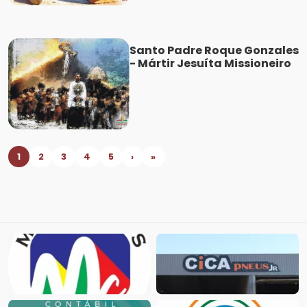
Santo Padre Roque Gonzales
- Mártir Jesuíta Missioneiro
1
2
3
4
5
›
»