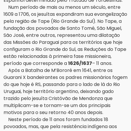
Espanhol determinado pelo Tratado de Tordesilhas.
Num período de mais ou menos um século, entre
1609 a 1706, os jesuítas expandiram sua evangelização
pela região de Tape (Rio Grande do Sul). No Tape, a
fundação dos povoados de Santo Tomé, São Miguel,
São José, entre outros, representou uma dilatação
das Missões do Paraguai para os territórios que hoje
configuram o Rio Grande do Sul, as Reduções do Tape
estão relacionadas à primeira fase missioneira,
período que corresponde a
1626/1637
– 11 anos.
Após a Batalha de M’Bororé em 1641, entre os
Guarani X bandeirantes os padres missionários fogem
do que hoje é RS, passando para o lado de lá do Rio
Uruguai, hoje território argentino, deixando gado
trazido pelo jesuíta Cristóvão de Mendonza que
multiplicam-se e tornam-se um dos principais
motivos para o seu retorno 40 anos depois.
Neste período de 11 anos foram fundados 18
povoados, mas, que pela resistência indígena aos