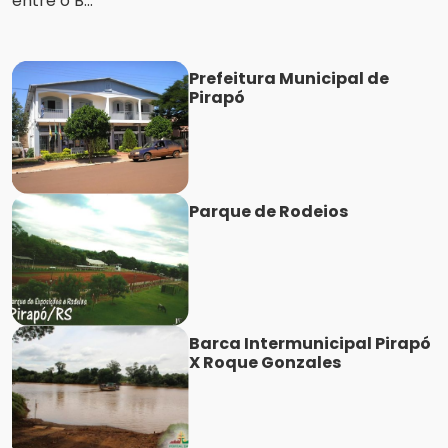
entre o B...
Prefeitura Municipal de
Pirapó
Parque de Rodeios
Barca Intermunicipal Pirapó
X Roque Gonzales