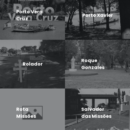
Porto Vera
Porto Xavier
Cruz
Roque
Rolador
Gonzales
Rota
Salvador
Missões
das Missões