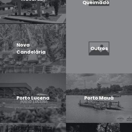
Queimado
Nova
Outros
Candelária
Porto Lucena
Porto Mauá