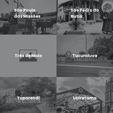
São Paulo
São Pedro do
das Missões
Butiá
Três de Maio
Tucunduva
Tuparendi
Ubiretama