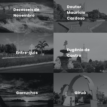
Doutor
Dezesseis de
Maurício
Novembro
Cardoso
Eugênio de
Entre-Ijuís
Castro
Garruchos
Giruá