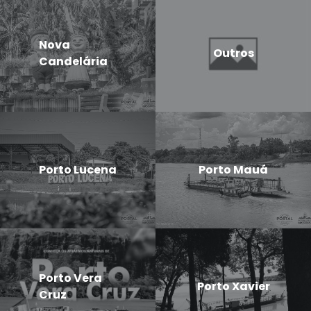
Nova
Outros
Candelária
Porto Lucena
Porto Mauá
Porto Vera
Porto Xavier
Cruz