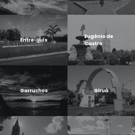
Eugênio de
Entre-Ijuís
Castro
Garruchos
Giruá