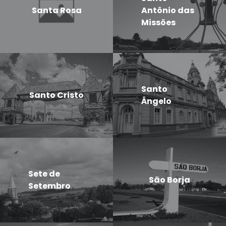
Santa Rosa
Antônio das
Missões
Santo
Santo Cristo
Ângelo
Sete de
São Borja
Setembro