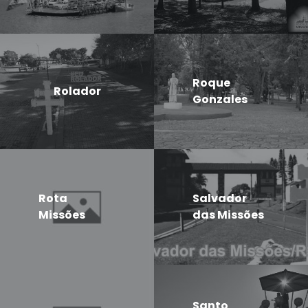
Roque
Rolador
Gonzales
Rota
Salvador
Missões
das Missões
Santo