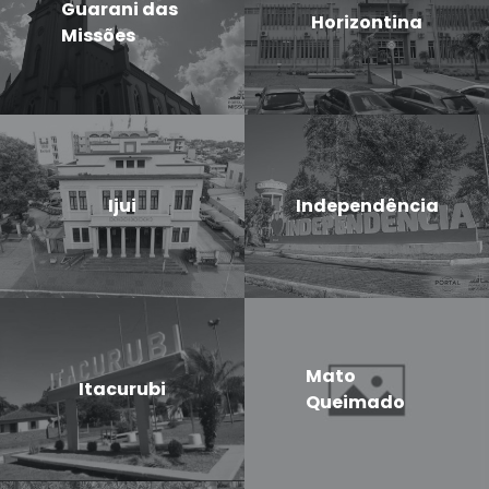
Guarani das
Horizontina
Missões
Ijui
Independência
Mato
Itacurubi
Queimado