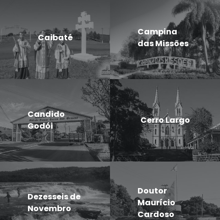
Campina
Caibaté
das Missões
Candido
Cerro Largo
Godói
Doutor
Dezesseis de
Maurício
Novembro
Cardoso