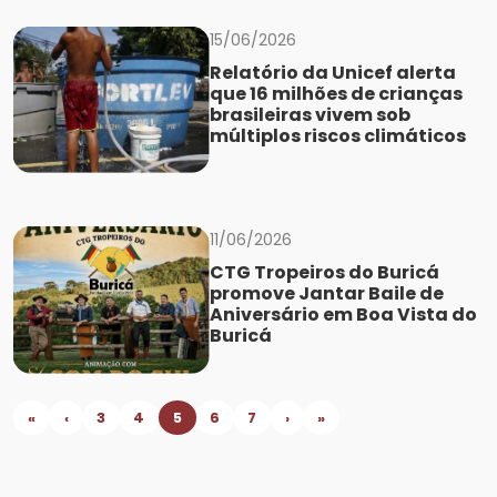
15/06/2026
Relatório da Unicef alerta
que 16 milhões de crianças
brasileiras vivem sob
múltiplos riscos climáticos
11/06/2026
CTG Tropeiros do Buricá
promove Jantar Baile de
Aniversário em Boa Vista do
Buricá
«
‹
3
4
5
6
7
›
»