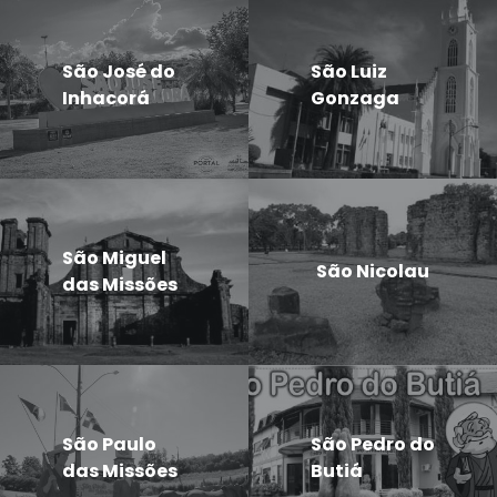
São José do
São Luiz
Inhacorá
Gonzaga
São Miguel
São Nicolau
das Missões
São Paulo
São Pedro do
das Missões
Butiá