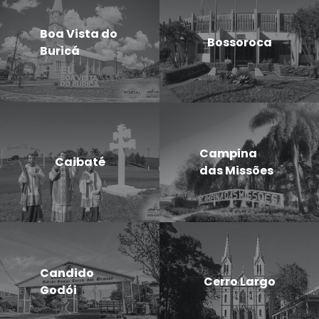
Boa Vista do
Bossoroca
Buricá
Campina
Caibaté
das Missões
Candido
Cerro Largo
Godói