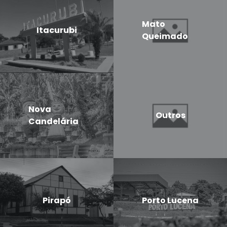
Mato
Itacurubi
Queimado
Nova
Outros
Candelária
Pirapó
Porto Lucena