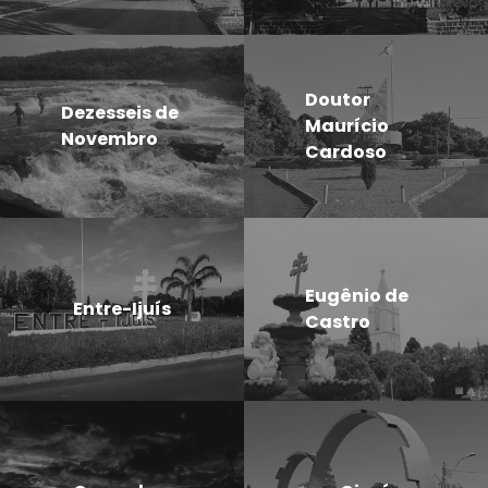
Doutor
Dezesseis de
Maurício
Novembro
Cardoso
Eugênio de
Entre-Ijuís
Castro