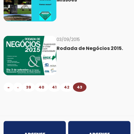
03/09/2015
Rodada de Negócios 2015.
«
‹
39
40
41
42
43