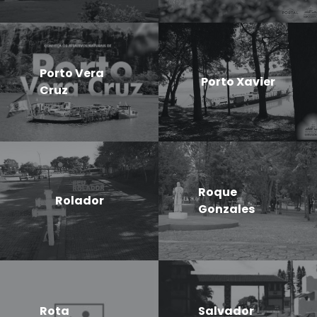
Porto Vera
Porto Xavier
Cruz
Roque
Rolador
Gonzales
Rota
Salvador