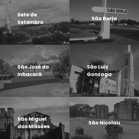
Sete de
São Borja
Setembro
São José do
São Luiz
Inhacorá
Gonzaga
São Miguel
São Nicolau
das Missões