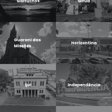
Garruchos
Giruá
Guarani das
Horizontina
Missões
Ijui
Independência