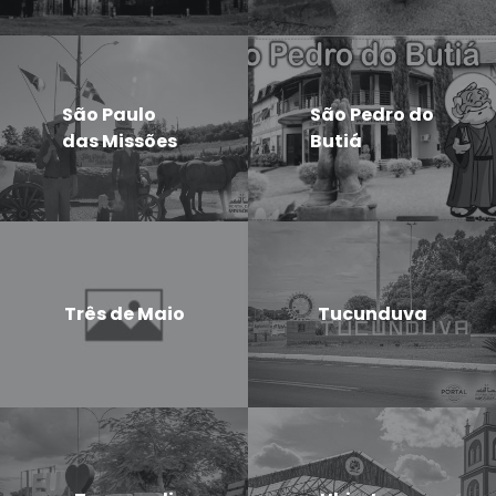
São Paulo
São Pedro do
das Missões
Butiá
Três de Maio
Tucunduva