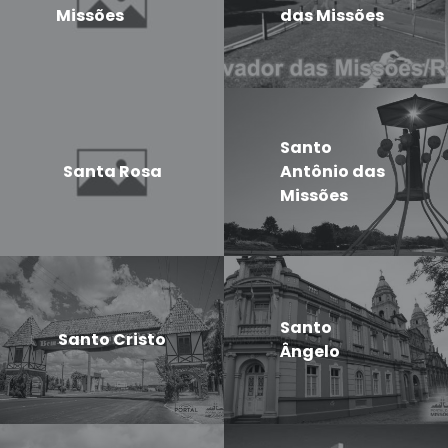
Missões
das Missões
Santo
Santa Rosa
Antônio das
Missões
Santo
Santo Cristo
Ângelo