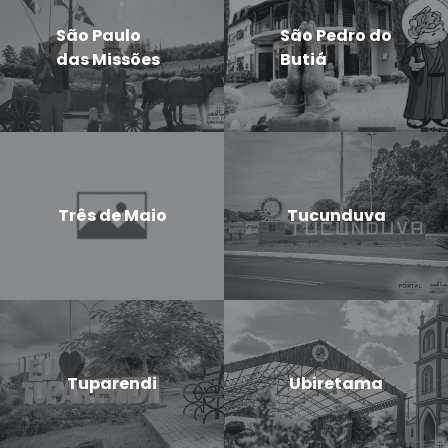
São Paulo
São Pedro do
das Missões
Butiá
Três de Maio
Tucunduva
Tuparendi
Ubiretama