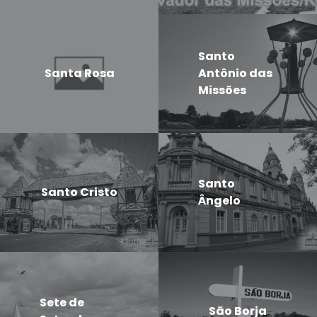
Santo
Santa Rosa
Antônio das
Missões
Santo
Santo Cristo
Ângelo
Sete de
São Borja