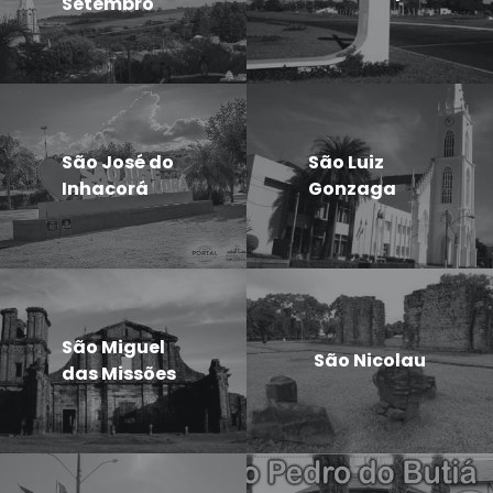
Setembro
São José do
São Luiz
Inhacorá
Gonzaga
São Miguel
São Nicolau
das Missões