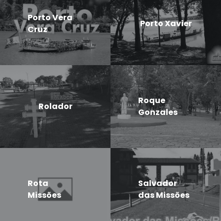
Porto Vera
Porto Xavier
Cruz
Roque
Rolador
Gonzales
Rota
Salvador
Missões
das Missões