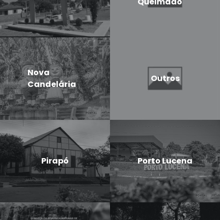
Queimado
Nova
Outros
Candelária
Pirapó
Porto Lucena