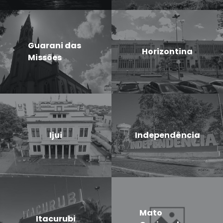
Guarani das
Horizontina
Missões
Ijui
Independência
Mato
Itacurubi