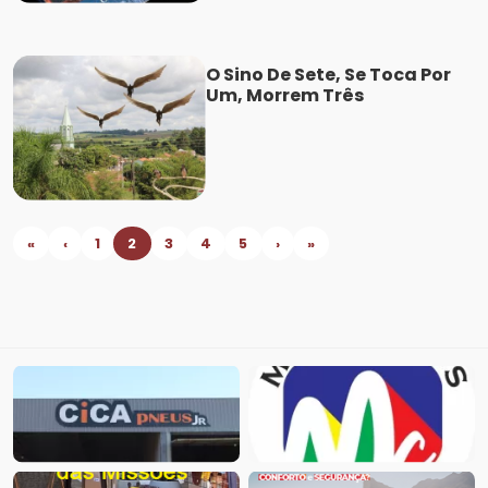
O Sino De Sete, Se Toca Por
Um, Morrem Três
«
‹
1
2
3
4
5
›
»