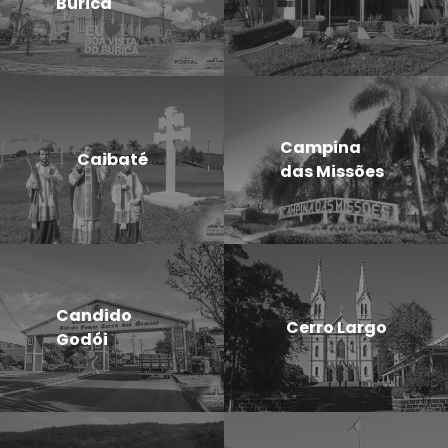
Buricá
Campina
Caibaté
das Missões
Candido
Cerro Largo
Godói