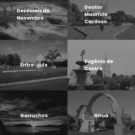
Doutor
Dezesseis de
Maurício
Novembro
Cardoso
Eugênio de
Entre-Ijuís
Castro
Garruchos
Giruá