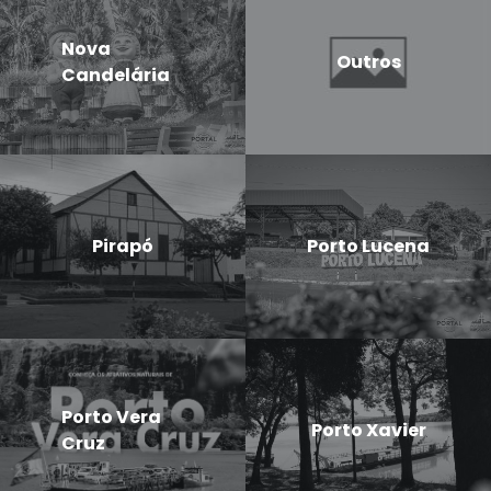
Nova
Outros
Candelária
Pirapó
Porto Lucena
Porto Vera
Porto Xavier
Cruz