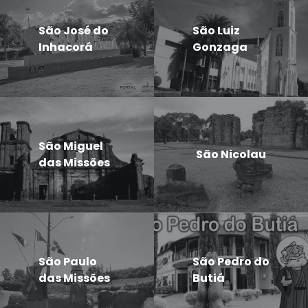
São José do
São Luiz
Inhacorá
Gonzaga
São Miguel
São Nicolau
das Missões
São Paulo
São Pedro do
das Missões
Butiá