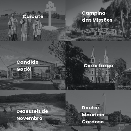
Campina
Caibaté
das Missões
Candido
Cerro Largo
Godói
Doutor
Dezesseis de
Maurício
Novembro
Cardoso