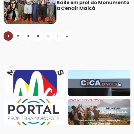
Baile em prol do Monumento
a Cenair Maicá
1
2
3
4
5
›
»