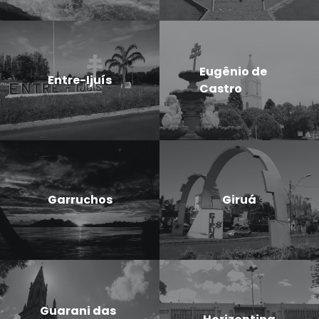
Eugênio de
Entre-Ijuís
Castro
Garruchos
Giruá
Guarani das