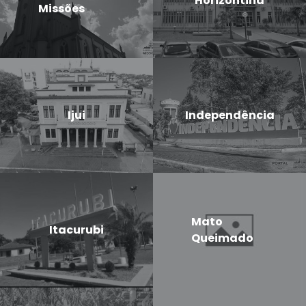
Horizontina
Missões
Ijui
Independência
Mato
Itacurubi
Queimado