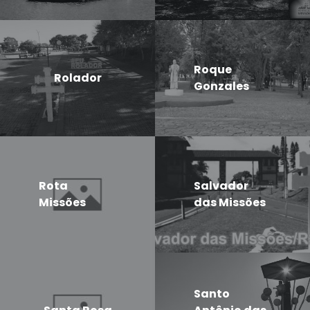
Roque
Rolador
Gonzales
Rota
Salvador
Missões
das Missões
Santo