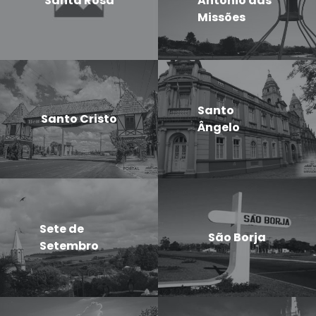
Santa Rosa
Antônio das
Missões
Santo
Santo Cristo
Ângelo
Sete de
São Borja
Setembro