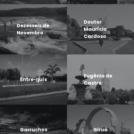
Doutor
Dezesseis de
Maurício
Novembro
Cardoso
Eugênio de
Entre-Ijuís
Castro
Garruchos
Giruá