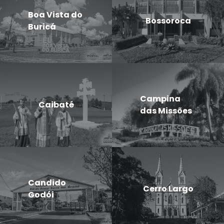
Boa Vista do
Bossoroca
Buricá
Campina
Caibaté
das Missões
Candido
Cerro Largo
Godói