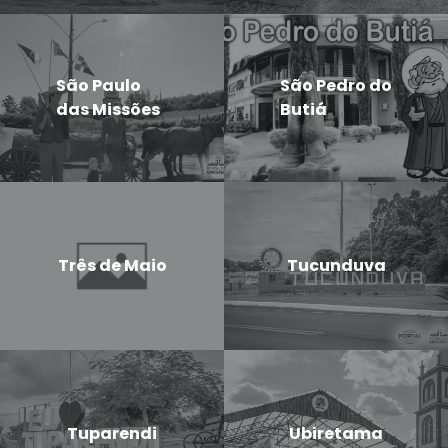
São Paulo
São Pedro do
das Missões
Butiá
Três de Maio
Tucunduva
Tuparendi
Ubiretama