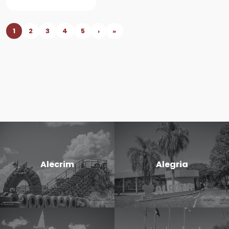
1
2
3
4
5
›
»
Alecrim
Alegria