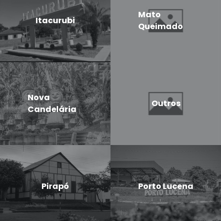
Mato
Itacurubi
Queimado
Nova
Outros
Candelária
Pirapó
Porto Lucena