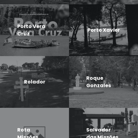
Porto Vera
Porto Xavier
Cruz
Roque
Rolador
Gonzales
Rota
Salvador
Missões
das Missões