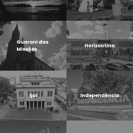
Guarani das
Horizontina
Missões
Ijui
Independência