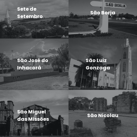
Sete de
São Borja
Setembro
São José do
São Luiz
Inhacorá
Gonzaga
São Miguel
São Nicolau
das Missões