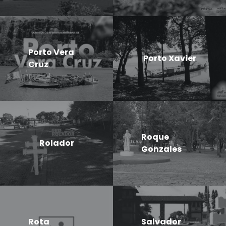
Porto Vera
Porto Xavier
Cruz
Roque
Rolador
Gonzales
Rota
Salvador