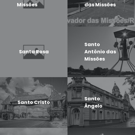
Missões
das Missões
Santo
Santa Rosa
Antônio das
Missões
Santo
Santo Cristo
Ângelo