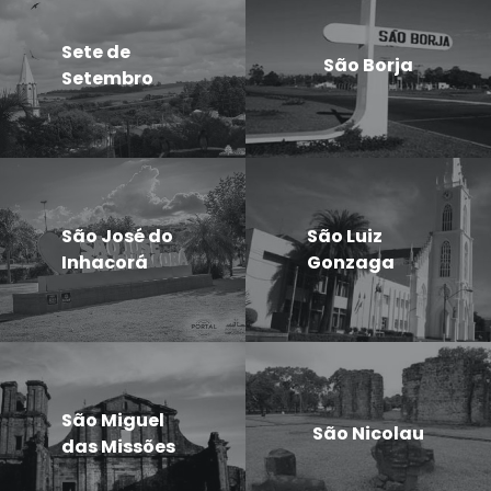
Sete de
São Borja
Setembro
São José do
São Luiz
Inhacorá
Gonzaga
São Miguel
São Nicolau
das Missões