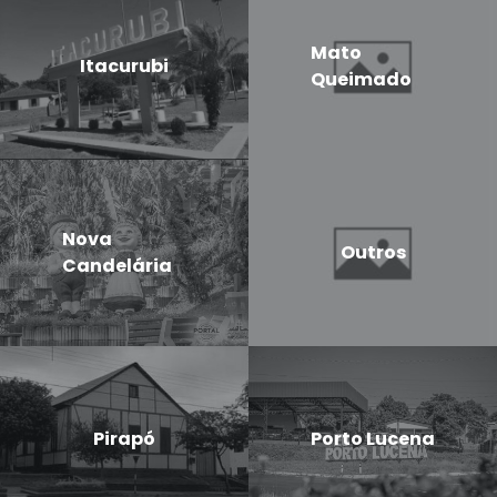
Mato
Itacurubi
Queimado
Nova
Outros
Candelária
Pirapó
Porto Lucena