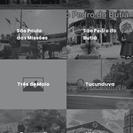
São Paulo
São Pedro do
das Missões
Butiá
Três de Maio
Tucunduva