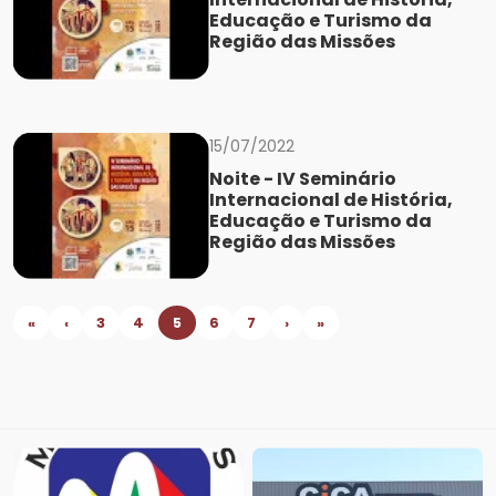
Educação e Turismo da
Região das Missões
15/07/2022
Noite - IV Seminário
Internacional de História,
Educação e Turismo da
Região das Missões
«
‹
3
4
5
6
7
›
»