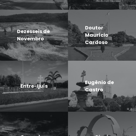
Doutor
Dezesseis de
Maurício
Novembro
Cardoso
Eugênio de
Entre-Ijuís
Castro