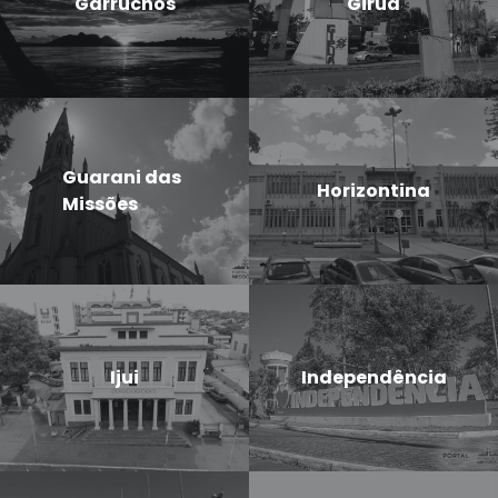
Garruchos
Giruá
Guarani das
Horizontina
Missões
Ijui
Independência