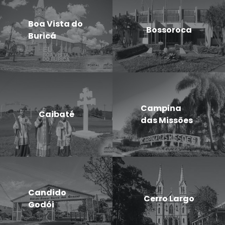
Boa Vista do
Bossoroca
Buricá
Campina
Caibaté
das Missões
Candido
Cerro Largo
Godói