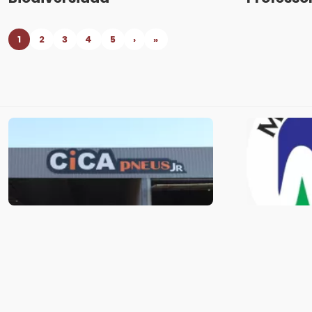
1
2
3
4
5
›
»