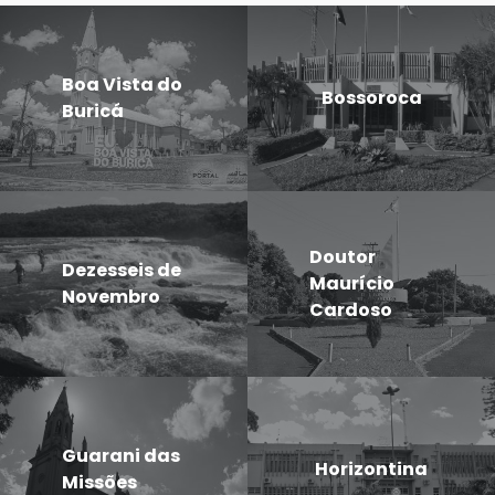
Boa Vista do
Bossoroca
Buricá
Doutor
Dezesseis de
Maurício
Novembro
Cardoso
Guarani das
Horizontina
Missões