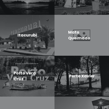
Mato
Itacurubi
Queimado
Porto Vera
Porto Xavier
Cruz