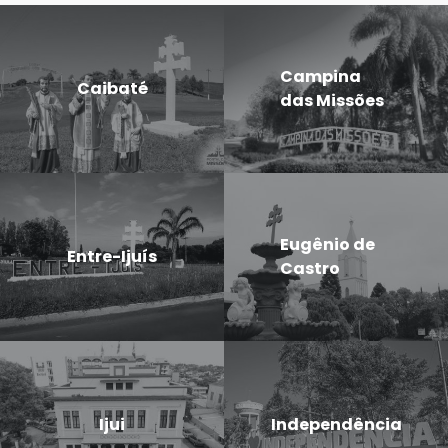
Campina
Caibaté
das Missões
Eugênio de
Entre-Ijuís
Castro
Ijui
Independência