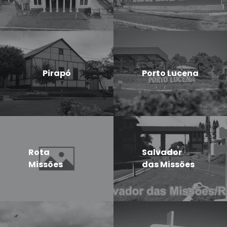
Pirapó
Porto Lucena
Rota
Salvador
Missões
das Missões