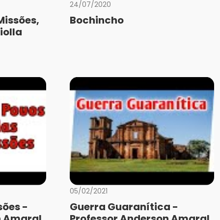
24/07/2020
Missões,
Bochincho
iolla
05/02/2021
sões -
Guerra Guaranítica -
n Amaral
Professor Anderson Amaral