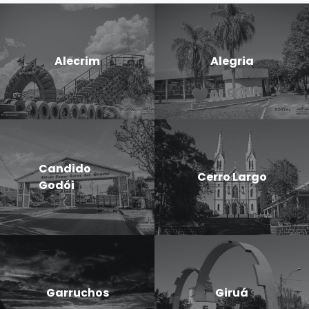
Alecrim
Alegria
Candido
Cerro Largo
Godói
Garruchos
Giruá