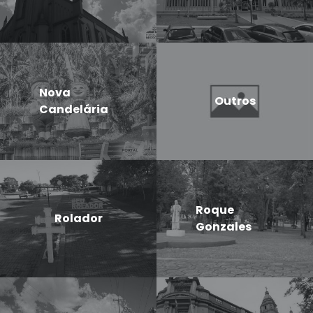
Nova
Outros
Candelária
Roque
Rolador
Gonzales