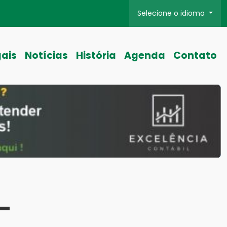
Selecione o idioma
gais
Notícias
História
Agenda
Contato
-