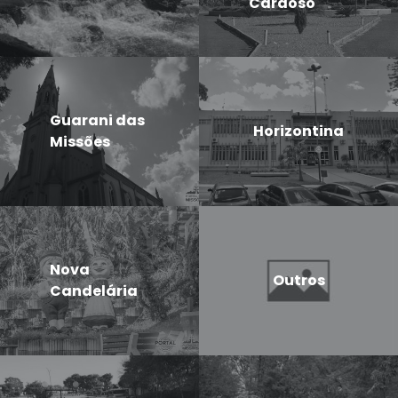
Cardoso
Guarani das
Horizontina
Missões
Nova
Outros
Candelária