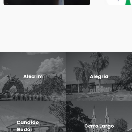
Alecrim
Alegria
Candido
Cerro Largo
Godói