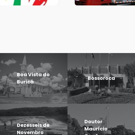
Boa Vista do
Bossoroca
Buricá
Doutor
Dezesseis de
Maurício
Novembro