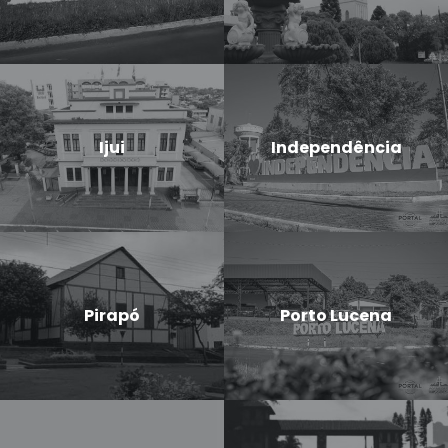
Ijui
Independência
Pirapó
Porto Lucena