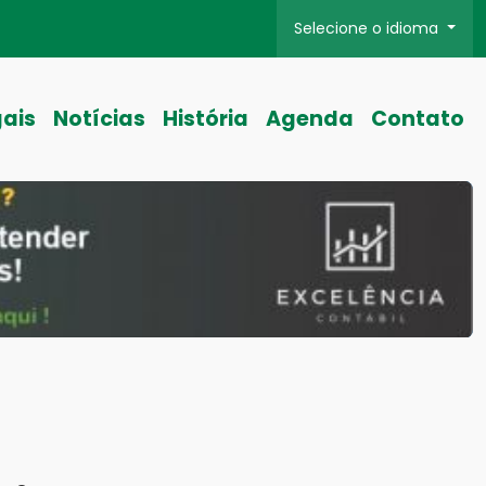
Selecione o idioma
gais
Notícias
História
Agenda
Contato