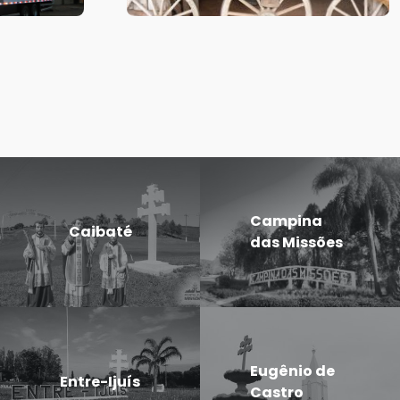
Campina
Caibaté
das Missões
Eugênio de
Entre-Ijuís
Castro