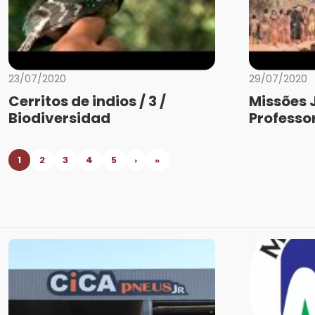
23/07/2020
29/07/2020
Cerritos de indios / 3 /
Missões 
Biodiversidad
Professo
1
2
3
4
5
›
»