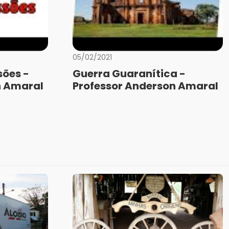
05/02/2021
sões -
Guerra Guaranítica -
n Amaral
Professor Anderson Amaral