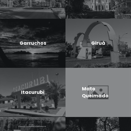
Garruchos
Giruá
Mato
Itacurubi
Queimado