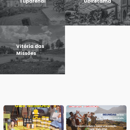
Tuparendi
Ubiretama
Vitória das
Missões