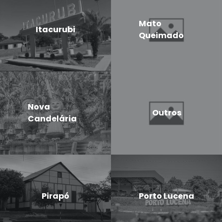
Mato
Itacurubi
Queimado
Nova
Outros
Candelária
Pirapó
Porto Lucena