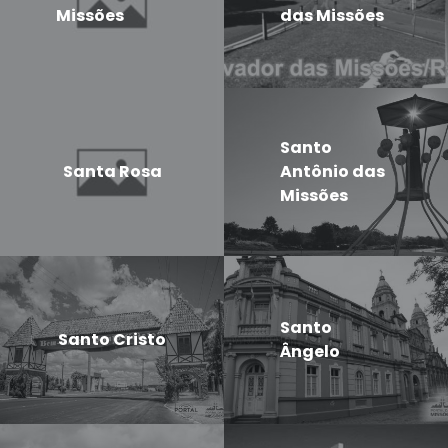
Missões
das Missões
Santo
Santa Rosa
Antônio das
Missões
Santo
Santo Cristo
Ângelo