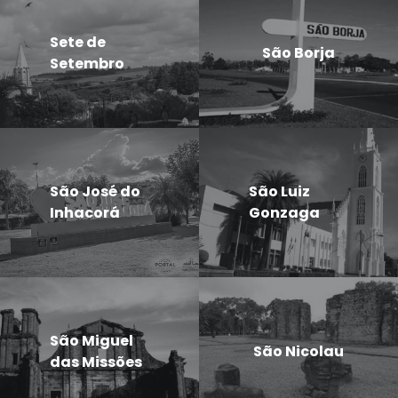
Sete de
São Borja
Setembro
São José do
São Luiz
Inhacorá
Gonzaga
São Miguel
São Nicolau
das Missões