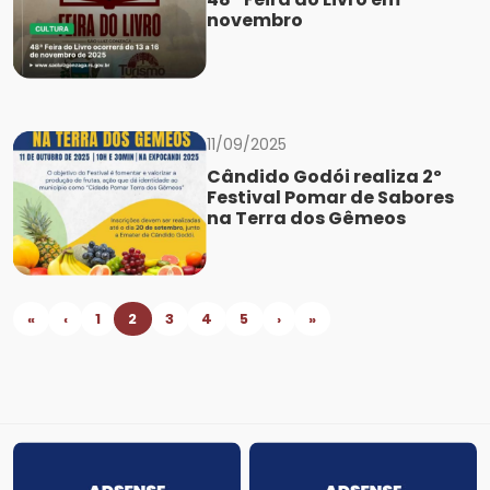
novembro
11/09/2025
Cândido Godói realiza 2º
Festival Pomar de Sabores
na Terra dos Gêmeos
«
‹
1
2
3
4
5
›
»