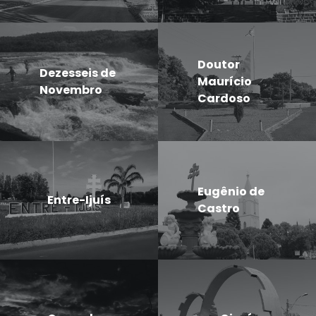
Doutor
Dezesseis de
Maurício
Novembro
Cardoso
Eugênio de
Entre-Ijuís
Castro