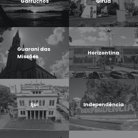
Garruchos
Giruá
Guarani das
Horizontina
Missões
Ijui
Independência