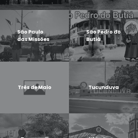
São Paulo
São Pedro do
das Missões
Butiá
Três de Maio
Tucunduva