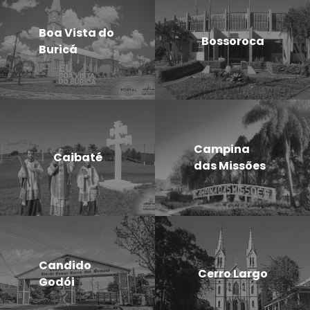
Boa Vista do
Bossoroca
Buricá
Campina
Caibaté
das Missões
Candido
Cerro Largo
Godói