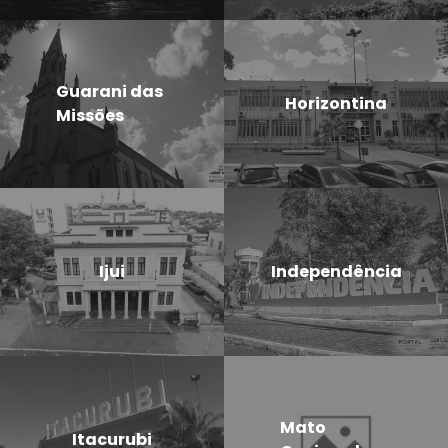
Guarani das
Horizontina
Missões
Ijui
Independência
Mato
Itacurubi