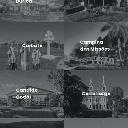
Buricá
Campina
Caibaté
das Missões
Candido
Cerro Largo
Godói