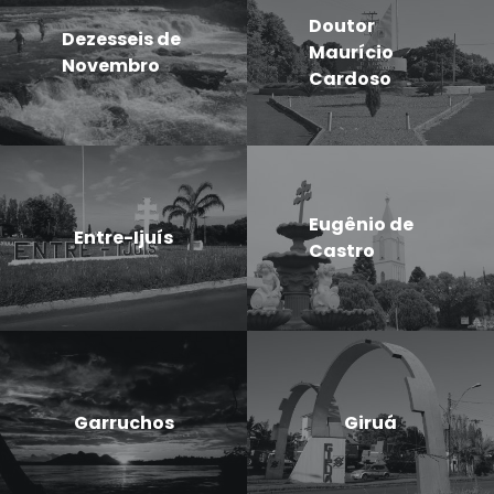
Doutor
Dezesseis de
Maurício
Novembro
Cardoso
Eugênio de
Entre-Ijuís
Castro
Garruchos
Giruá