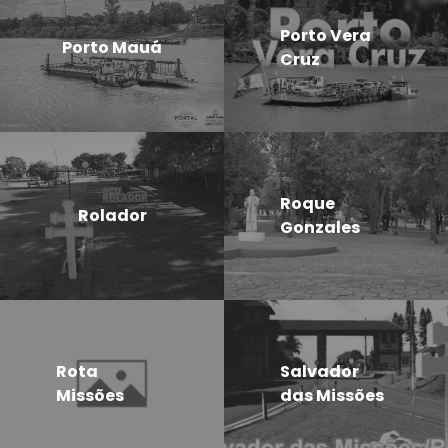
Porto Vera
Porto Mauá
Cruz
Roque
Rolador
Gonzales
Rota
Salvador
Missões
das Missões