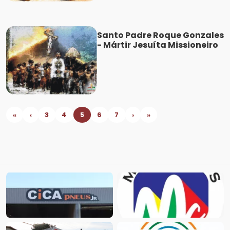
Santo Padre Roque Gonzales
- Mártir Jesuíta Missioneiro
«
‹
3
4
5
6
7
›
»