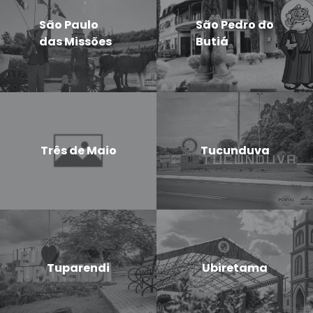
São Paulo
São Pedro do
das Missões
Butiá
Três de Maio
Tucunduva
Tuparendi
Ubiretama