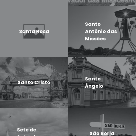
Santo
Santa Rosa
Antônio das
Missões
Santo
Santo Cristo
Ângelo
Sete de
São Borja