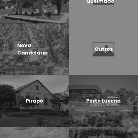
Queimado
Nova
Outros
Candelária
Pirapó
Porto Lucena