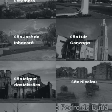
Setembro
São José do
São Luiz
Inhacorá
Gonzaga
São Miguel
São Nicolau
das Missões