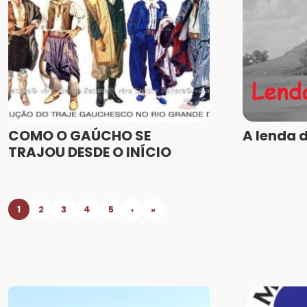
COMO O GAÚCHO SE
A lenda 
TRAJOU DESDE O INÍCIO
1
2
3
4
5
›
»