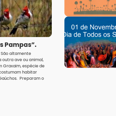
os Pampas”.
a. São altamente
 outra ave ou animal,
m Graxaim, espécie de
, costumam habitar
 Gaúchos. Preparam o