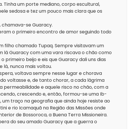
 Tinha um porte mediano, corpo escultural,
pele sedosa e tez um pouco mais clara que os
iro, chamava-se Guaracy.
veram o primeiro encontro de amor seguindo todo
 um filho chamado Tupaq. Sempre visitavam um
iam lá Guaracy com uma vara riscava o chão como
 primeiro beijo e eis que Guaracy dali uns dias
e lá, nunca mais voltou.
pera, voltava sempre nesse lugar e chorava
 voltasse e, de tanto chorar, a cada lágrima
ua permeabilidade e aquele risco no chão, com a
escendo, crescendo e, então, formou-se uma Ib-
 um traço na geografia que ainda hoje resiste ao
tini e rio Icamaquã na Região das Missões onde
interior de Bossoroca, a Buena Terra Missioneira.
spera do seu amado Guaracy que a guerra o