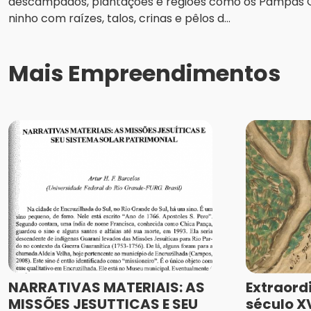
descampados, plantações e regiões como os Pampas
ninho com raízes, talos, crinas e pêlos d...
Mais Empreendimentos
NARRATIVAS MATERIAIS: AS
Extraord
MISSÕES JESUTTICAS E SEU
século XV