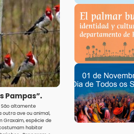
os Pampas”.
a. São altamente
 outra ave ou animal,
m Graxaim, espécie de
, costumam habitar