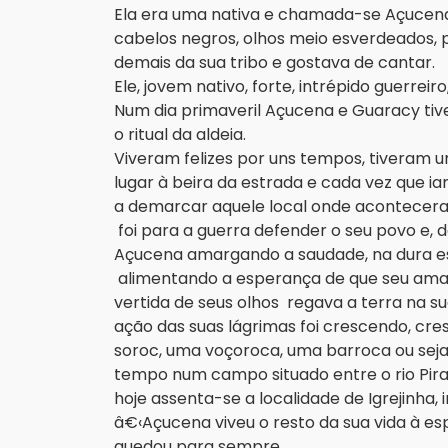
Ela era uma nativa e chamada-se Açucena.
cabelos negros, olhos meio esverdeados, 
demais da sua tribo e gostava de cantar.
Ele, jovem nativo, forte, intrépido guerre
Num dia primaveril Açucena e Guaracy ti
o ritual da aldeia.
Viveram felizes por uns tempos, tiveram
lugar à beira da estrada e cada vez que 
a demarcar aquele local onde acontecera o
foi para a guerra defender o seu povo e, d
Açucena amargando a saudade, na dura es
alimentando a esperança de que seu amado
vertida de seus olhos regava a terra na s
ação das suas lágrimas foi crescendo, cr
soroc, uma voçoroca, uma barroca ou seja,
tempo num campo situado entre o rio Pira
hoje assenta-se a localidade de Igrejinha, 
â€‹Açucena viveu o resto da sua vida à e
quedou para sempre.