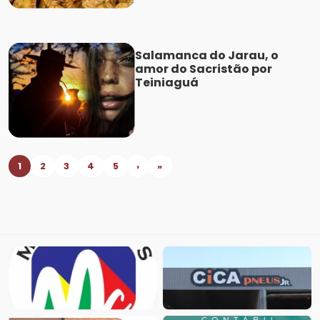
Salamanca do Jarau, o
amor do Sacristão por
Teiniaguá
1
2
3
4
5
›
»