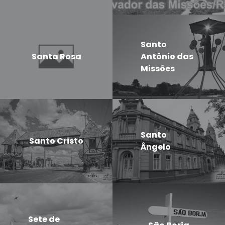
Santo
Santa Rosa
Antônio das
Missões
Santo
Santo Cristo
Ângelo
Sete de