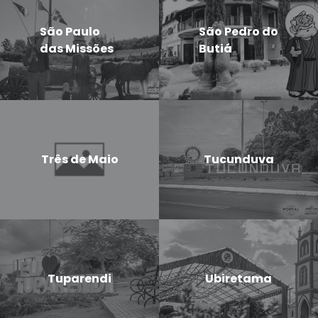
São Paulo
São Pedro do
das Missões
Butiá
Três de Maio
Tucunduva
Tuparendi
Ubiretama