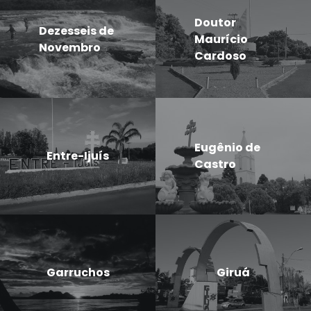
Doutor
Dezesseis de
Maurício
Novembro
Cardoso
Eugênio de
Entre-Ijuís
Castro
Garruchos
Giruá