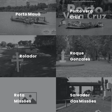
Porto Vera
Porto Mauá
Cruz
Roque
Rolador
Gonzales
Rota
Salvador
Missões
das Missões