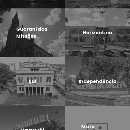
Guarani das
Horizontina
Missões
Ijui
Independência
Mato