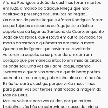
Afonso Rodrigues e João de castilhos foram mortos
em 1628, a mando do Cacique Nheçu, que não
aceitava a presença dos Jesuítas na região….
Os corpos de padre Roque e Afonso Rodrigues foram
esquartejados e ateados ao fogo junto a rústica
capela que dá lugar ao Santuário do Caaró, enquanto
João de Castilhos, que estava em outro povoado, foi
morto arrastado a quilômetros em meio a mata.
Quando os indígenas que haviam se revoltado
voltaram a capela, se surpreenderam com um
coração que permanecia intacto em meio às cinzas,
de onde saiu uma voz de Padre Roque, dizendo:
“Matastes a quem vos amava e queria bem; porém
somente o meu corpo, pois minha alma está no céu.
E não tardará o castigo, porque virão meus filhos
para punir-vos por terdes maltratado a imagem da
Mãe de Deus.
Mas eu voltarei para vos ajudar, porque muitos
trabalhos vós hão de sobrevir por causa de minha