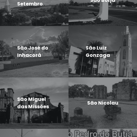
São Borja
Setembro
São José do
São Luiz
Inhacorá
Gonzaga
São Miguel
São Nicolau
das Missões