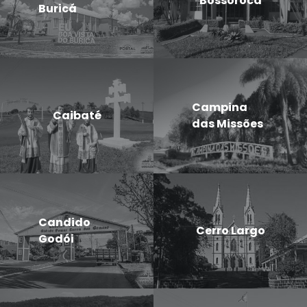
Bossoroca
Buricá
Campina
Caibaté
das Missões
Candido
Cerro Largo
Godói