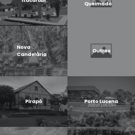
Itacurubi
Queimado
Nova
Outros
Candelária
Pirapó
Porto Lucena