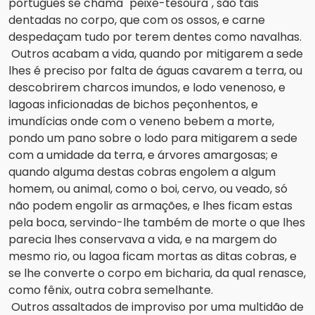
português se chama "peixe-tesoura", são tais 
dentadas no corpo, que com os ossos, e carne 
despedaçam tudo por terem dentes como navalhas.
Outros acabam a vida, quando por mitigarem a sede 
lhes é preciso por falta de águas cavarem a terra, ou 
descobrirem 
charcos imundos, e lodo venenoso, e 
lagoas inficionadas de bichos peçonhentos, e 
imundícias onde com o veneno bebem a morte, 
pondo um pano sobre o lodo para mitigarem a sede 
com a umidade da terra, e árvores amargosas; e 
quando alguma destas cobras engolem a algum 
homem, ou animal, como o boi, cervo, ou veado, só 
não podem engolir as armações, e lhes ficam estas 
pela boca, servindo-lhe também de morte o que lhes 
parecia lhes conservava a vida, e na margem do 
mesmo rio, ou lagoa ficam mortas as ditas cobras, e 
se lhe converte o corpo em bicharia, da qual renasce, 
como fênix, outra cobra semelhante.
Outros assaltados de improviso por uma multidão de 