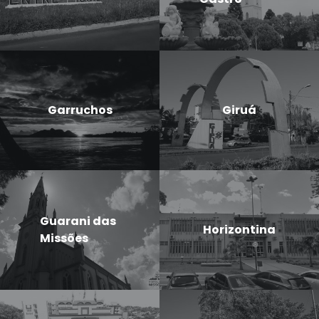
Garruchos
Giruá
Guarani das
Horizontina
Missões