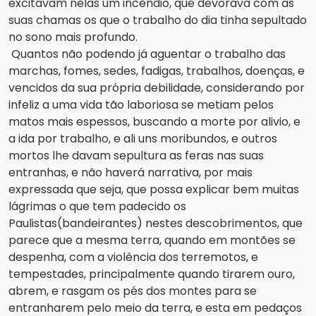
excitavam nelas um incêndio, que devorava com as 
suas chamas os que o trabalho do dia tinha sepultado 
no sono mais profundo.
Quantos não podendo já aguentar o trabalho das 
marchas, fomes, sedes, fadigas, trabalhos, doenças, e 
vencidos da sua 
própria debilidade, considerando por 
infeliz a uma vida tão laboriosa se metiam pelos 
matos mais espessos, buscando a 
morte por alivio, e 
a ida por trabalho, e ali uns moribundos, e outros 
mortos lhe davam sepultura as feras nas suas 
entranhas, e não haverá narrativa, por mais 
expressada que seja, que possa explicar bem muitas 
lágrimas o que tem padecido os 
Paulistas(bandeirantes) nestes descobrimentos, que 
parece que a mesma terra, quando em montões se 
despenha, com a violência dos terremotos, e 
tempestades, principalmente quando tirarem ouro, 
abrem, e rasgam os pés dos montes para se 
entranharem pelo meio da terra, e esta em pedaços 