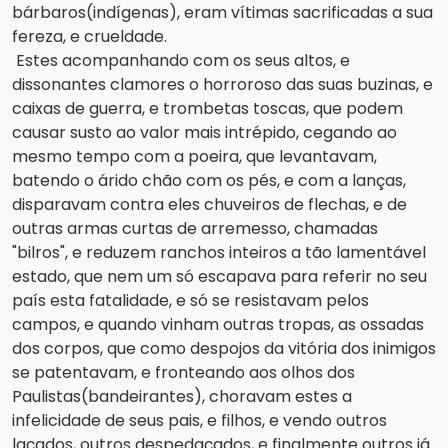
bárbaros(indígenas), eram vítimas sacrificadas a sua 
fereza, e crueldade.
Estes acompanhando com os seus altos, e 
dissonantes clamores o horroroso das suas buzinas, e 
caixas de guerra, e 
trombetas toscas, que podem 
causar susto ao valor mais intrépido, cegando ao 
mesmo tempo com a poeira, que levantavam, 
batendo o árido chão com os pés, e com a lanças, 
disparavam contra eles chuveiros de flechas, e de 
outras armas curtas de arremesso, chamadas 
"bilros", e reduzem ranchos inteiros a tão lamentável 
estado, que nem um só escapava para referir no seu 
país esta fatalidade, e só se resistavam pelos 
campos, e quando vinham outras tropas, as ossadas 
dos corpos, que como despojos da vitória dos inimigos 
se patentavam, e fronteando aos olhos dos 
Paulistas(bandeirantes), choravam estes a 
infelicidade de seus pais, e filhos, e vendo outros 
laçados, outros despedaçados, e finalmente outros já 