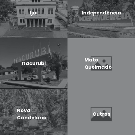
Ijui
Independência
Mato
Itacurubi
Queimado
Nova
Outros
Candelária