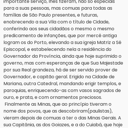
importante serviço, lhes fizeram, não só especiais 
para a suas pessoas, mas comuas para todas as 
famílias de São Paulo 
presentes, e futuras, 
enobrecendo a sua Vila com o título de Cidade, 
conferindo aos seus cidadãos o mesmo o mesmo 
predicamento de infanções, que por mercê antiga 
logram os do Porto, elevando a sua igreja Matriz a Sé 
Episcopal, e estabelecendo nela a residência do 
Governador da Província, 
ainda que hoje suprimido o 
governo, mas com esperanças de que Sua Majestade 
por sua Real grandeza, há de ser servido 
prover de 
Governador, e capitão geral. Erigido na Cidade de 
Mariana, outra Catedral, mandando erigir templos, e 
paroquias, enriquecendo-as com vasos sagrados de 
ouro, e prata, e com ornamentos preciosos.
Finalmente as Minas, que ao princípio tiveram o 
nome dos povos, que as descobriram(paulistas), 
vieram depois de 
comuas a ter o das Minas Gerais. A 
sua Capitânia, as dos Goiazes, e a do Cuiabá, que hoje 