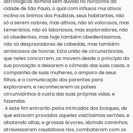
astrológicas domina sem duvida no horizonte da 
cidade de São Paulo, o qual com influxos mui ativos 
inclina os ânimos dos Paulistas, seus habitantes, não 
só a serem nobres, mas altivos, não só valorosos, mas 
temerários, não só laboriosos, mas exploradores, não 
só obedientes, mas hoje também obedientissimos, 
não só desprezadores de cabedais, mas também 
ambiciosos de honras. Esta união de circunstâncias, 
que neles concorrem, os movem desde o princípio da 
sua povoação a deixarem o cômodo das suas casas, a 
companhia de suas mulheres, o amparo de seus 
filhos, e a comunicação dos parentes para 
explorarem, e reconhecerem os países 
circunvizinhos à custa das suas próprias vidas, e 
fazendas.
A este fim entrarão pelos intricados dos bosques, de 
que estavam provados aqueles vastíssimos sertões, e 
abatendo 
altas, e grossas árvores, abrindo caminhos, 
atravessaram caudalosos rios, combateram com os 