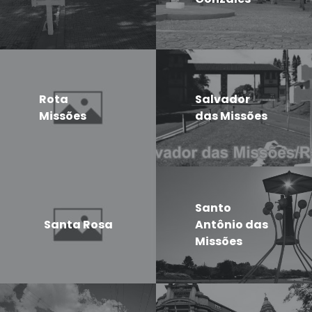
Rota
Salvador
Missões
das Missões
Santo
Santa Rosa
Antônio das
Missões