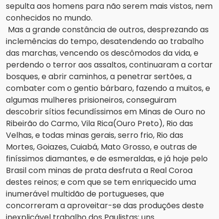
sepulta aos homens para não serem mais vistos, nem 
conhecidos no mundo. 
Mas a grande constância de outros, desprezando as 
inclemências do tempo, desatendendo ao trabalho 
das marchas, vencendo os descômodos da vida, e 
perdendo o terror aos assaltos, continuaram a cortar 
bosques, e abrir caminhos, a penetrar sertões, a 
combater com o gentio bárbaro, fazendo a muitos, e 
algumas mulheres prisioneiros, conseguiram 
descobrir sítios fecundíssimos em Minas de Ouro no 
Ribeirão do Carmo, Vila Rica(Ouro Preto), Rio das 
Velhas, e todas minas gerais, serro frio, Rio das 
Mortes, Goiazes, Cuiabá, Mato Grosso, e outras de 
finíssimos diamantes, e de esmeraldas, e já hoje pelo 
Brasil com minas de prata desfruta a Real Coroa 
destes reinos; e com que se tem enriquecido uma 
inumerável multidão de portugueses, que 
concorreram a aproveitar-se das produções deste 
inexplicável trabalho dos Paulistas; uns 