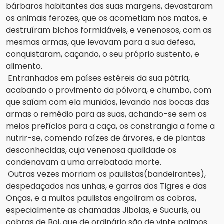
bárbaros habitantes das 
suas margens, devastaram 
os animais ferozes, que os acometiam nos matos, e 
destruíram bichos formidáveis, e venenosos, com as 
mesmas armas, que levavam para a sua defesa, 
conquistaram, caçando, o seu próprio sustento, e 
alimento.
Entranhados em países estéreis da sua pátria, 
acabando o provimento da pólvora, e chumbo, com 
que saíam com ela munidos, levando nas bocas das 
armas o remédio para as suas, achando-se sem os 
meios prefícios para a caça, os constrangia a fome a 
nutrir-se, comendo raízes de árvores, e de plantas 
desconhecidas, cuja venenosa qualidade os 
condenavam a uma arrebatada morte.
Outras vezes morriam os paulistas(bandeirantes), 
despedaçados nas unhas, e garras dos Tigres e das 
Onças, e a muitos paulistas engoliram as cobras, 
especialmente as chamadas Jiboias, e Sucuris, ou 
cobras de Boi, que de ordinário são de vinte palmos 