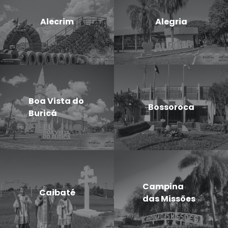
Alecrim
Alegria
Boa Vista do
Bossoroca
Buricá
Campina
Caibaté
das Missões