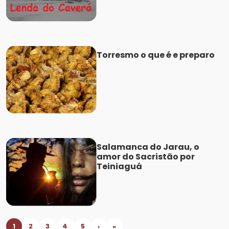
Torresmo o que é e preparo
Salamanca do Jarau, o
amor do Sacristão por
Teiniaguá
1
2
3
4
5
›
»