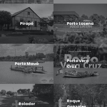
Pirapó
Porto Lucena
Porto Vera
Porto Mauá
Cruz
Roque
Rolador
Gonzales