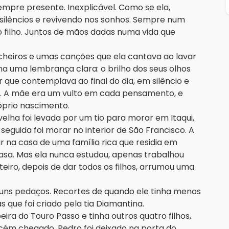
pre presente. Inexplicável. Como se ela,
 silêncios e revivendo nos sonhos. Sempre num
 o filho. Juntos de mãos dadas numa vida que
heiros e umas canções que ela cantava ao lavar
nha uma lembrança clara: o brilho dos seus olhos
 que contemplava ao final do dia, em silêncio e
. A mãe era um vulto em cada pensamento, e
róprio nascimento.
elha foi levada por um tio para morar em Itaqui,
guida foi morar no interior de São Francisco. A
ar na casa de uma família rica que residia em
casa. Mas ela nunca estudou, apenas trabalhou
eiro, depois de dar todos os filhos, arrumou uma
a uns pedaços. Recortes de quando ele tinha menos
 que foi criado pela tia Diamantina.
ira do Touro Passo e tinha outros quatro filhos,
cém chegado. Pedro foi deixado na porta do