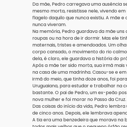
Da mãe, Pedro carregava uma ausência sem
mesmo morta, resistisse nele, vivendo em
flagelo daquilo que nunca existiu. A mãe e
nunca viveram.
Na memória, Pedro guardava da mãe uns c
roupas ou na hora de ir dormir. Mas ele ti
maternais, tristes e amendoados. Um olhar
corpo cansado, o movimento do rio calmo
dela, é claro, ele guardava a história do p
Após a mãe ter sido morta, sua irmã mais v
na casa de uma madrinha. Casou-se e em se
irmã do meio, que tinha doze anos, foi par
Uruguaiana, para estudar e trabalhar na 
bastante. O pai de Pedro, um ex-peão post
nova mulher e foi morar no Passo da Cruz.
Das coisas do início da vida, Pedro lembr
de cinco anos. Depois, ele lembrava apenas
A tia era uma benzedeira que morava na be
todos mais velhos que o pequeno órfão re