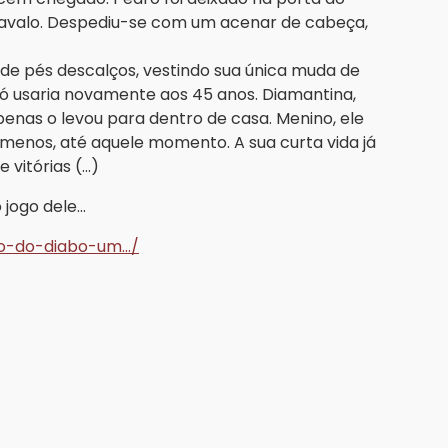
cavalo. Despediu-se com um acenar de cabeça,
 de pés descalços, vestindo sua única muda de
ó usaria novamente aos 45 anos. Diamantina,
enas o levou para dentro de casa. Menino, ele
o menos, até aquele momento. A sua curta vida já
vitórias (...)
jogo dele...
o-do-diabo-um.../