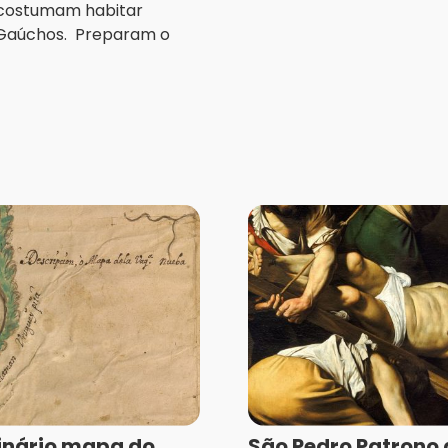
, costumam habitar
 Gaúchos. Preparam o
inário mapa do
São Pedro Patrono 