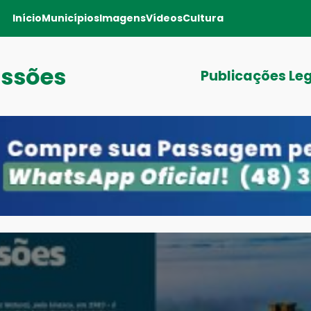
Início
Municípios
Imagens
Vídeos
Cultura
issões
Publicações Le