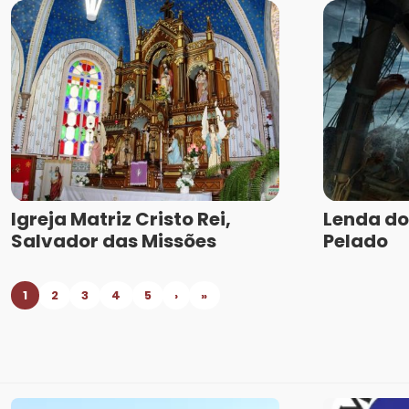
Igreja Matriz Cristo Rei,
Lenda do
Salvador das Missões
Pelado
1
2
3
4
5
›
»