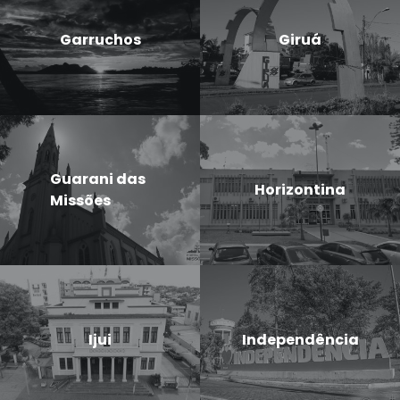
Garruchos
Giruá
Guarani das
Horizontina
Missões
Ijui
Independência