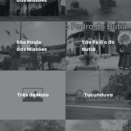
das Missões
São Paulo
São Pedro do
das Missões
Butiá
Três de Maio
Tucunduva