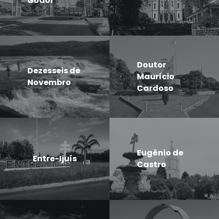
Godói
Doutor
Dezesseis de
Maurício
Novembro
Cardoso
Eugênio de
Entre-Ijuís
Castro