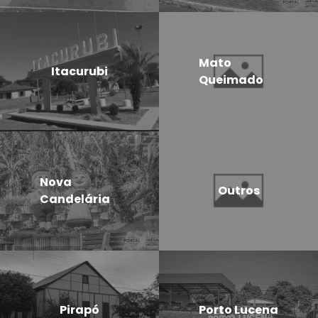
Mato
Itacurubi
Queimado
Nova
Outros
Candelária
Pirapó
Porto Lucena