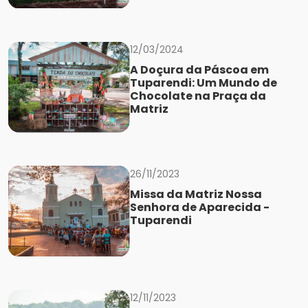
12/03/2024
A Doçura da Páscoa em
Tuparendi: Um Mundo de
Chocolate na Praça da
Matriz
26/11/2023
Missa da Matriz Nossa
Senhora de Aparecida -
Tuparendi
12/11/2023