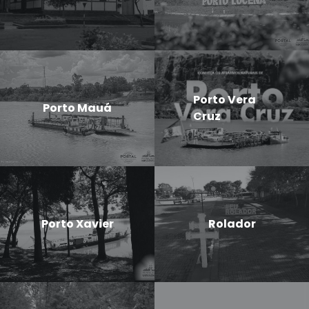
Porto Vera
Porto Mauá
Cruz
Porto Xavier
Rolador