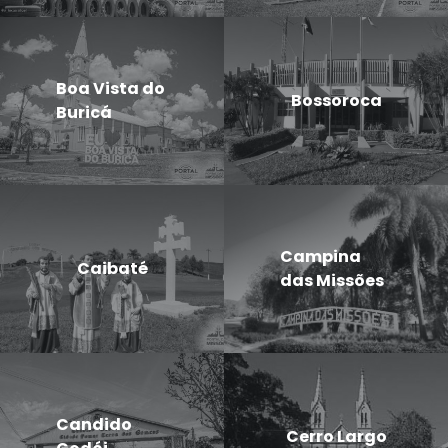
Boa Vista do
Bossoroca
Buricá
Campina
Caibaté
das Missões
Candido
Cerro Largo