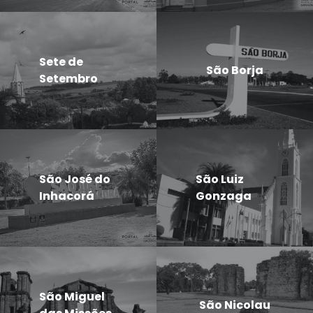
Sete de
São Borja
Setembro
São José do
São Luiz
Inhacorá
Gonzaga
São Miguel
São Nicolau