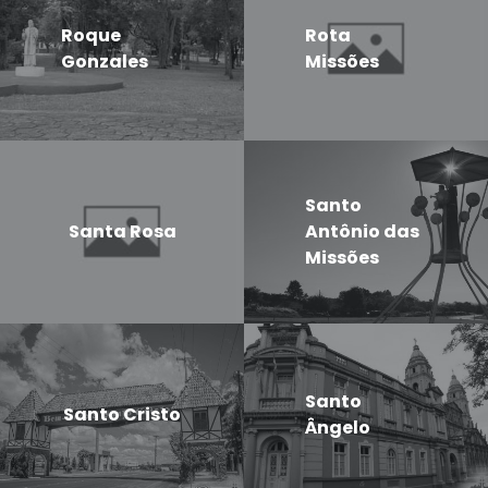
Roque
Rota
Gonzales
Missões
Santo
Santa Rosa
Antônio das
Missões
Santo
Santo Cristo
Ângelo