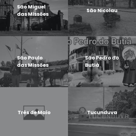
São Miguel
São Nicolau
das Missões
São Paulo
São Pedro do
das Missões
Butiá
Três de Maio
Tucunduva