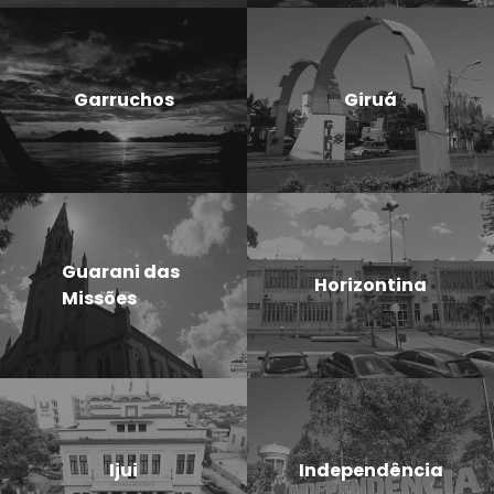
Garruchos
Giruá
Guarani das
Horizontina
Missões
Ijui
Independência