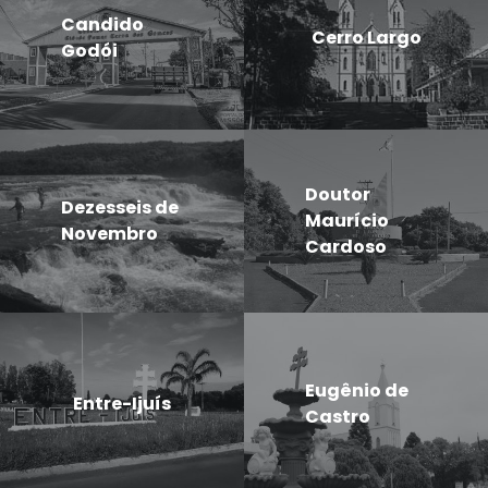
Candido
Cerro Largo
Godói
Doutor
Dezesseis de
Maurício
Novembro
Cardoso
Eugênio de
Entre-Ijuís
Castro