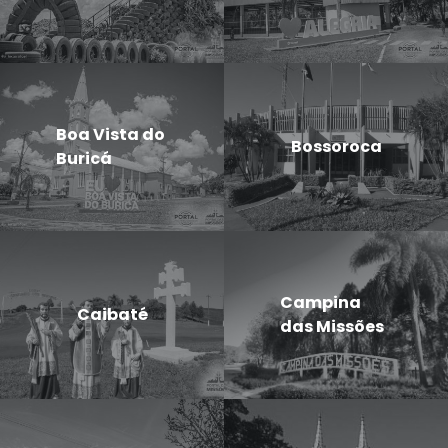
Boa Vista do
Bossoroca
Buricá
Campina
Caibaté
das Missões