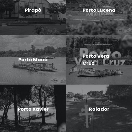
Pirapó
Porto Lucena
Porto Vera
Porto Mauá
Cruz
Porto Xavier
Rolador