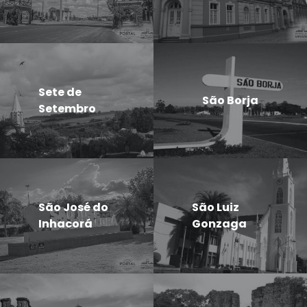
Sete de
São Borja
Setembro
São José do
São Luiz
Inhacorá
Gonzaga