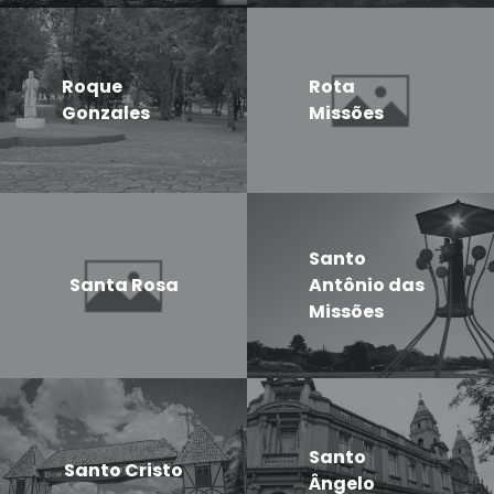
Roque
Rota
Gonzales
Missões
Santo
Santa Rosa
Antônio das
Missões
Santo
Santo Cristo
Ângelo