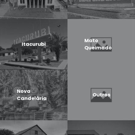
Mato
Itacurubi
Queimado
Nova
Outros
Candelária