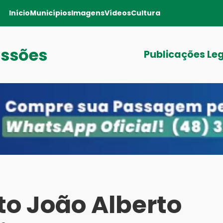
Início
Municípios
Imagens
Vídeos
Cultura
issões
Publicações Le
to João Alberto