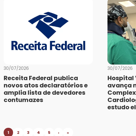
30/07/2026
30/07/2026
Receita Federal publica
Hospital
novos atos declaratórios e
avança n
amplia lista de devedores
Complex
contumazes
Cardiolo
estudo el
1
2
3
4
5
›
»