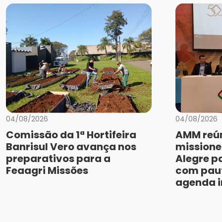
04/08/2026
04/08/2026
Comissão da 1ª Hortifeira
AMM reún
Banrisul Vero avança nos
missione
preparativos para a
Alegre p
Feaagri Missões
com paut
agenda i