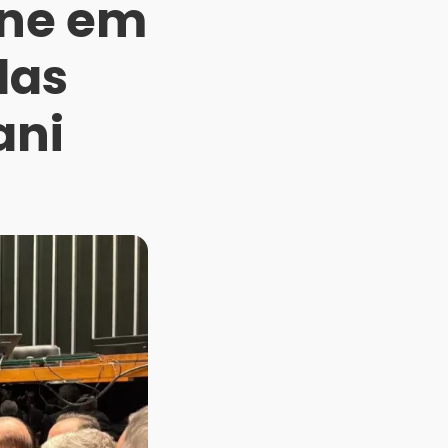
ene em
das
ani