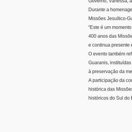
Governo, Vanessa, a
Durante a homenagem,
Missões Jesuítico-Gu
“Este é um momento d
400 anos das Missõe
e continua presente 
O evento também ref
Guaranis, instituída
à preservação da mem
A participação da co
histórica das Missõe
históricos do Sul do 