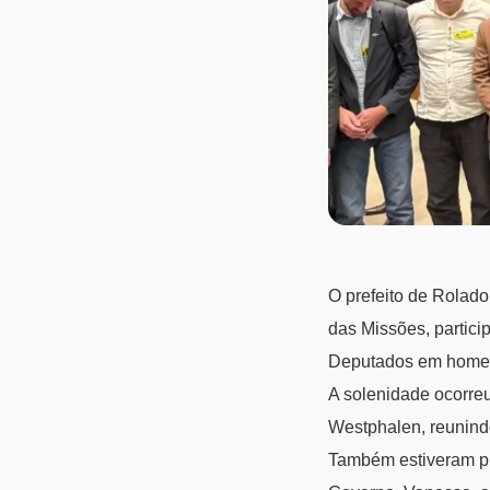
O prefeito de Rolad
das Missões, partici
Deputados em homen
A solenidade ocorre
Westphalen, reunindo
Também estiveram pr