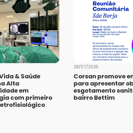
28/07/2026
 Vida & Saúde
Corsan promove e
a Alta
para apresentar o
idade em
esgotamento sanit
gia com primeiro
bairro Bettim
etrofisiológico