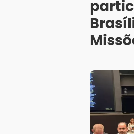
parti
Brasíl
Missõ