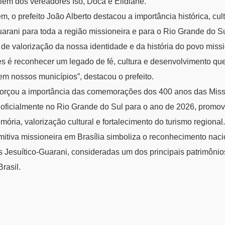
lém dos vereadores Iso, Doca e Elidiane.
 o prefeito João Alberto destacou a importância histórica, cult
arani para toda a região missioneira e para o Rio Grande do Su
e valorização da nossa identidade e da história do povo missi
s é reconhecer um legado de fé, cultura e desenvolvimento qu
em nossos municípios”, destacou o prefeito.
orçou a importância das comemorações dos 400 anos das Miss
s oficialmente no Rio Grande do Sul para o ano de 2026, promo
ória, valorização cultural e fortalecimento do turismo regional.
mitiva missioneira em Brasília simboliza o reconhecimento naci
s Jesuítico-Guarani, consideradas um dos principais patrimônios
Brasil.