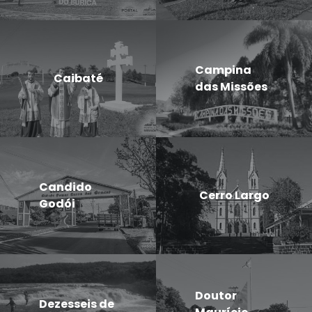
Campina
Caibaté
das Missões
Candido
Cerro Largo
Godói
Doutor
Dezesseis de