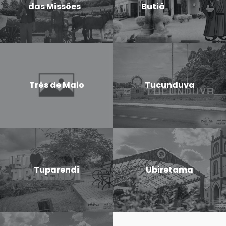
das Missões
Butiá
Três de Maio
Tucunduva
Tuparendi
Ubiretama