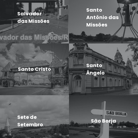
Santo
Salvador
Antônio das
das Missões
Missões
Santo
Santo Cristo
Ângelo
Sete de
São Borja
Setembro