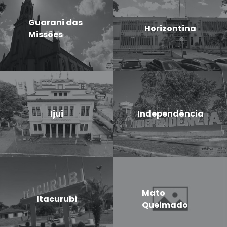
Guarani das
Horizontina
Missões
Ijui
Independência
Mato
Itacurubi
Queimado