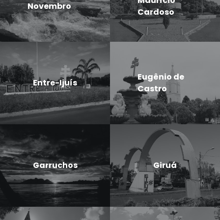
Maurício
Novembro
Cardoso
Eugênio de
Entre-Ijuís
Castro
Garruchos
Giruá