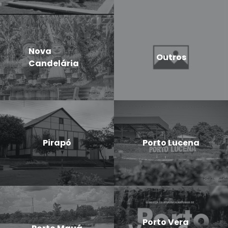
Nova
Outros
Candelária
Pirapó
Porto Lucena
Porto Vera