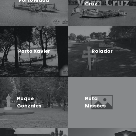
Porto Mauá
Cruz
Porto Xavier
Rolador
Roque
Rota
Gonzales
Missões