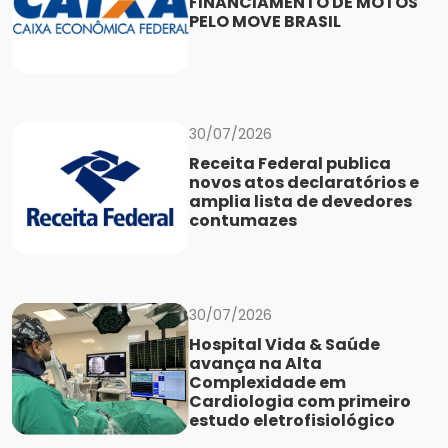
FINANCIAMENTO DE MOTOS
PELO MOVE BRASIL
30/07/2026
Receita Federal publica
novos atos declaratórios e
amplia lista de devedores
contumazes
30/07/2026
Hospital Vida & Saúde
avança na Alta
Complexidade em
Cardiologia com primeiro
estudo eletrofisiológico