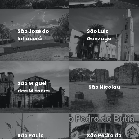
São José do
São Luiz
Inhacorá
Gonzaga
São Miguel
São Nicolau
das Missões
São Paulo
São Pedro do