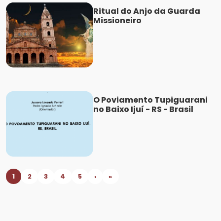
Ritual do Anjo da Guarda
Missioneiro
O Poviamento Tupiguarani
no Baixo Ijuí - RS - Brasil
1
2
3
4
5
›
»