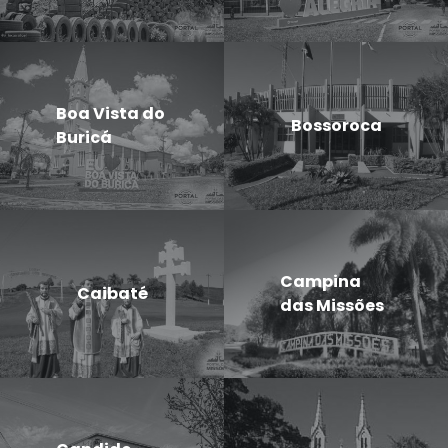
Boa Vista do
Bossoroca
Buricá
Campina
Caibaté
das Missões