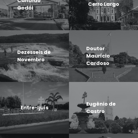
Candido
Cerro Largo
Godói
Doutor
Dezesseis de
Maurício
Novembro
Cardoso
Eugênio de
Entre-Ijuís
Castro