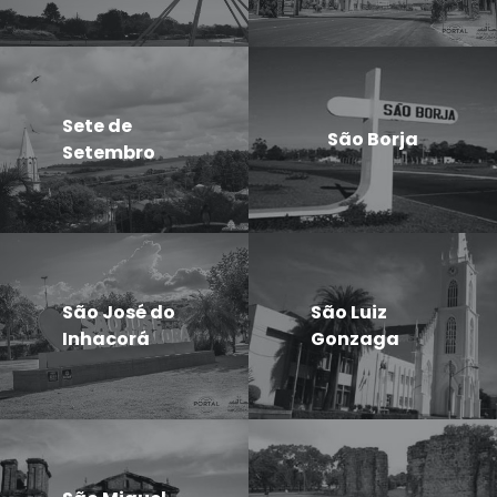
Sete de
São Borja
Setembro
São José do
São Luiz
Inhacorá
Gonzaga