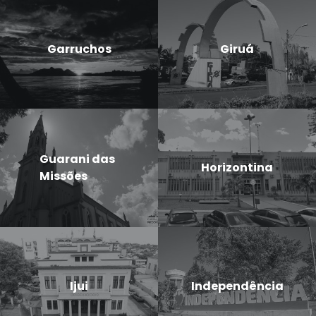
Garruchos
Giruá
Guarani das
Horizontina
Missões
Ijui
Independência