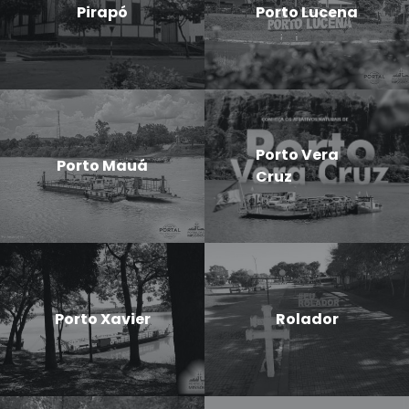
Pirapó
Porto Lucena
Porto Vera
Porto Mauá
Cruz
Porto Xavier
Rolador