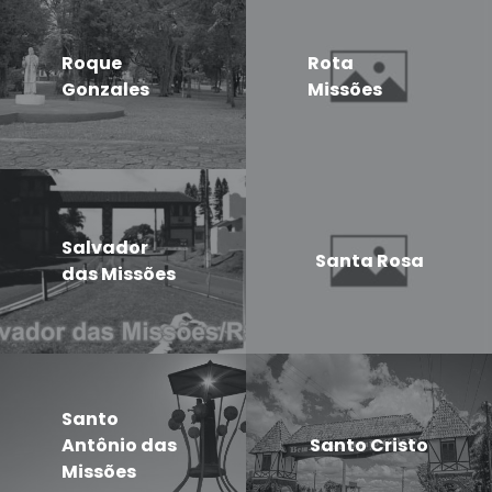
Roque
Rota
Gonzales
Missões
Salvador
Santa Rosa
das Missões
Santo
Antônio das
Santo Cristo
Missões