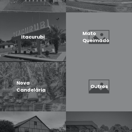
Mato
Itacurubi
Queimado
Nova
Outros
Candelária