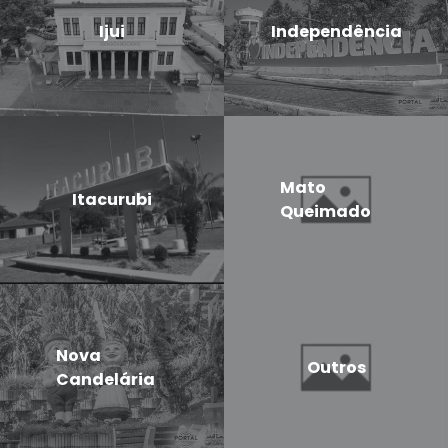
Ijui
Independência
Mato
Itacurubi
Queimado
Nova
Outros
Candelária