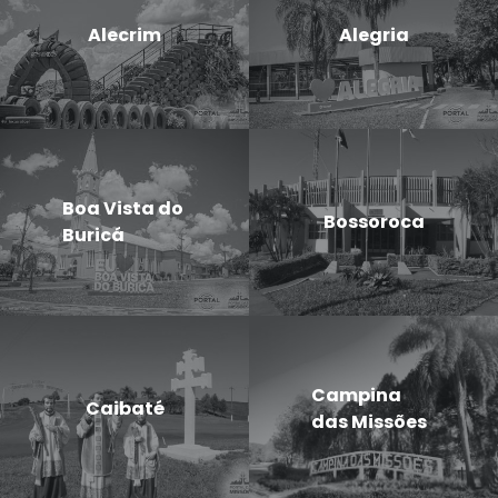
Alecrim
Alegria
Boa Vista do
Bossoroca
Buricá
Campina
Caibaté
das Missões