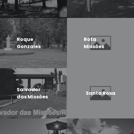
Roque
Rota
Gonzales
Missões
Salvador
Santa Rosa
das Missões