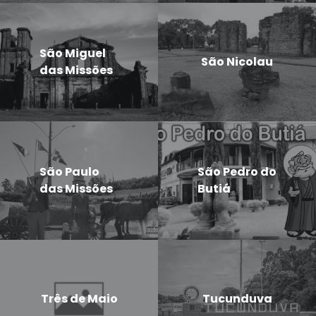
São Miguel
São Nicolau
das Missões
São Paulo
São Pedro do
das Missões
Butiá
Três de Maio
Tucunduva