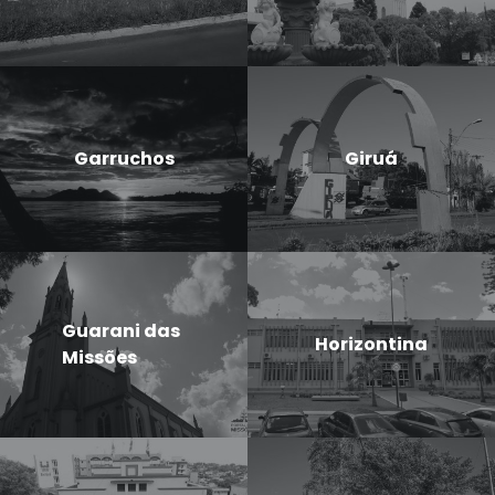
Garruchos
Giruá
Guarani das
Horizontina
Missões