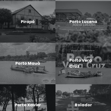
Pirapó
Porto Lucena
Porto Vera
Porto Mauá
Cruz
Porto Xavier
Rolador