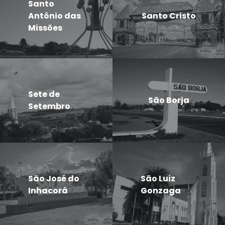
Santo
Antônio das
Santo Cristo
Missões
Sete de
São Borja
Setembro
São José do
São Luiz
Inhacorá
Gonzaga