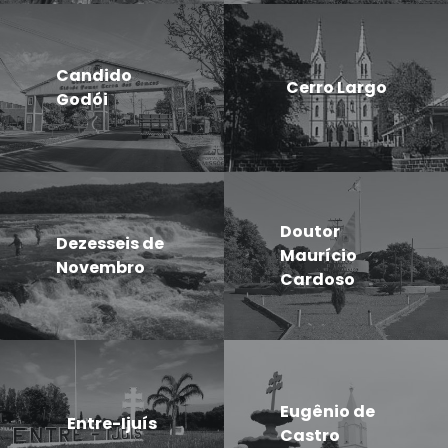
Candido
Cerro Largo
Godói
Doutor
Dezesseis de
Maurício
Novembro
Cardoso
Eugênio de
Entre-Ijuís
Castro