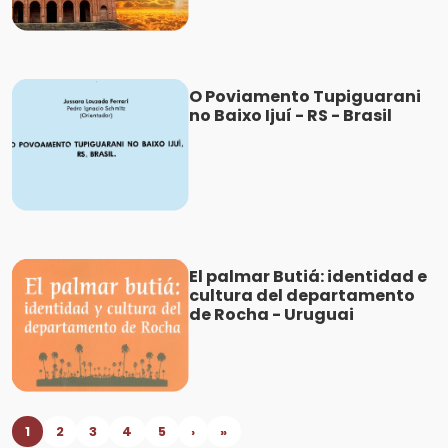
O Poviamento Tupiguarani
no Baixo Ijuí - RS - Brasil
El palmar Butiá: identidad e
cultura del departamento
de Rocha - Uruguai
1
2
3
4
5
›
»