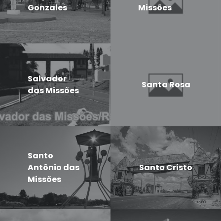
Gonzales
Missões
Salvador
Santa Rosa
das Missões
Santo
Antônio das
Santo Cristo
Missões