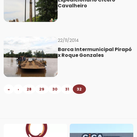
Cavalheiro
22/11/2014
Barca Intermunicipal Pirapó
x Roque Gonzales
«
‹
28
29
30
31
32