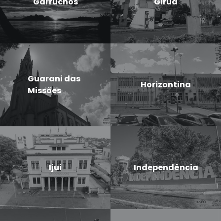
Garruchos
Giruá
Guarani das
Horizontina
Missões
Ijui
Independência