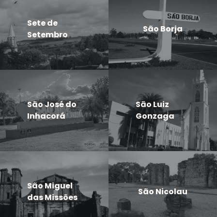
Sete de
São Borja
Setembro
São José do
São Luiz
Inhacorá
Gonzaga
São Miguel
São Nicolau
das Missões