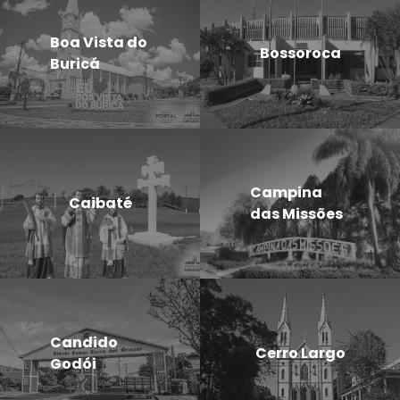
Boa Vista do
Bossoroca
Buricá
Campina
Caibaté
das Missões
Candido
Cerro Largo
Godói