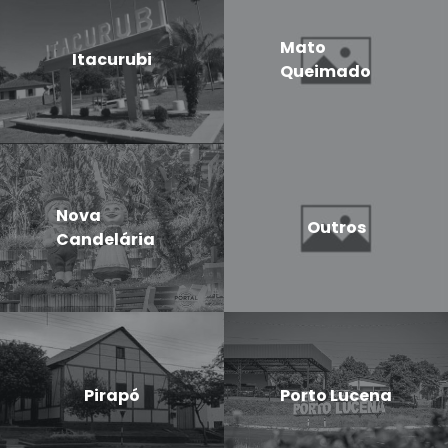
Mato
Itacurubi
Queimado
Nova
Outros
Candelária
Pirapó
Porto Lucena