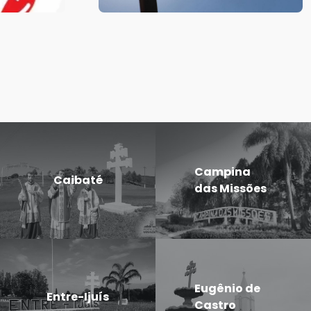
Campina
Caibaté
das Missões
Eugênio de
Entre-Ijuís
Castro