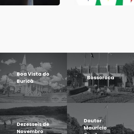
Boa Vista do
Bossoroca
Buricá
Doutor
Dezesseis de
Maurício
Novembro