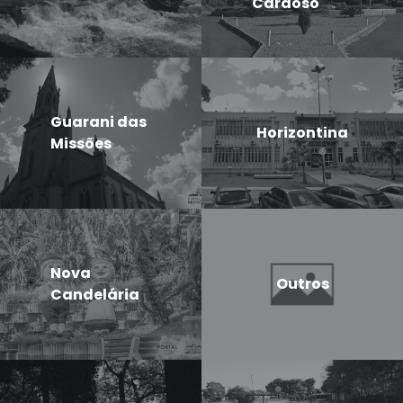
Cardoso
Guarani das
Horizontina
Missões
Nova
Outros
Candelária