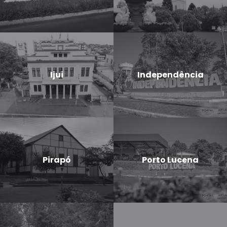
Ijui
Independência
Pirapó
Porto Lucena