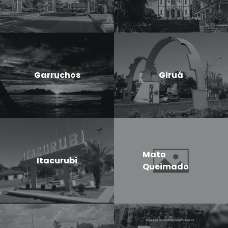
Garruchos
Giruá
Mato
Itacurubi
Queimado