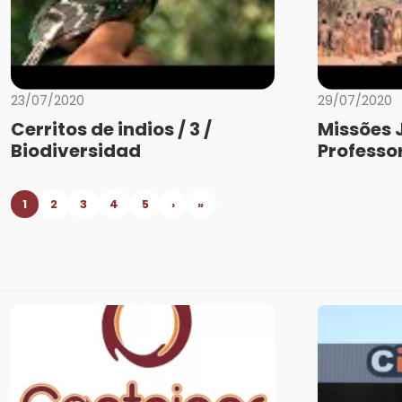
23/07/2020
29/07/2020
Cerritos de indios / 3 /
Missões 
Biodiversidad
Professo
1
2
3
4
5
›
»