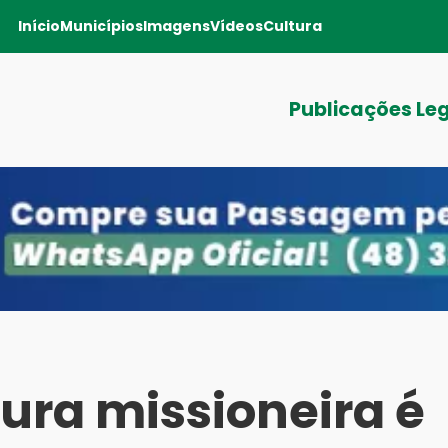
Início
Municípios
Imagens
Vídeos
Cultura
Publicações Le
tura missioneira é