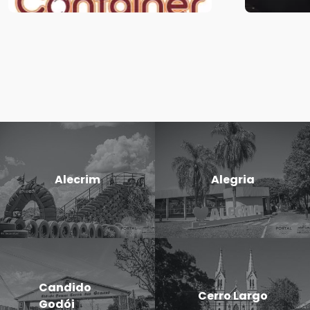
Alecrim
Alegria
Candido
Cerro Largo
Godói