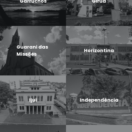
Garruchos
Giruá
Guarani das
Horizontina
Missões
Ijui
Independência