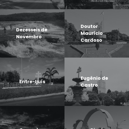
Doutor
Dezesseis de
Maurício
Novembro
Cardoso
Eugênio de
Entre-Ijuís
Castro