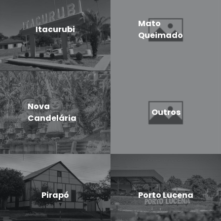
Mato
Itacurubi
Queimado
Nova
Outros
Candelária
Pirapó
Porto Lucena