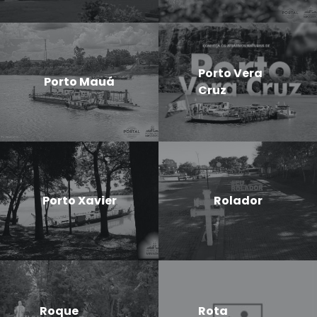
Porto Vera
Porto Mauá
Cruz
Porto Xavier
Rolador
Roque
Rota