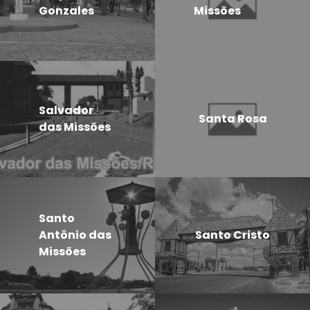
Gonzales
Missões
Salvador
Santa Rosa
das Missões
Santo
Antônio das
Santo Cristo
Missões