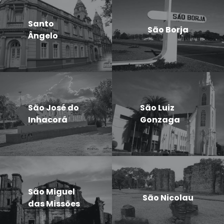
Santo
São Borja
Ângelo
São José do
São Luiz
Inhacorá
Gonzaga
São Miguel
São Nicolau
das Missões