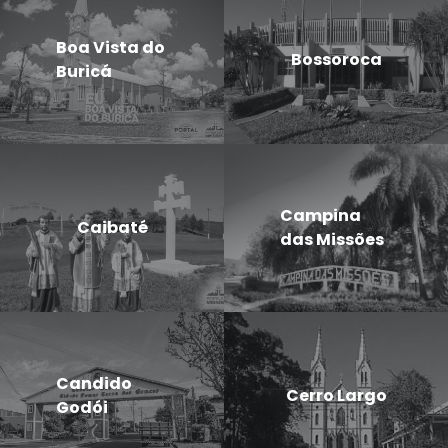
Boa Vista do
Bossoroca
Buricá
Campina
Caibaté
das Missões
Candido
Cerro Largo
Godói