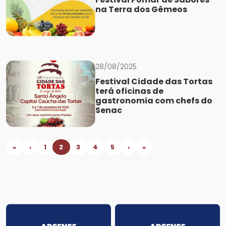
na Terra dos Gêmeos
28/08/2025
Festival Cidade das Tortas
terá oficinas de
gastronomia com chefs do
Senac
«
‹
1
2
3
4
5
›
»