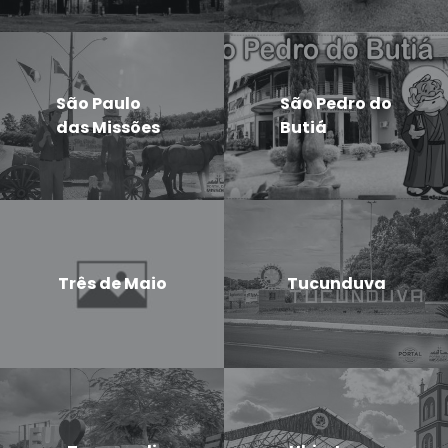
São Paulo
São Pedro do
das Missões
Butiá
Três de Maio
Tucunduva