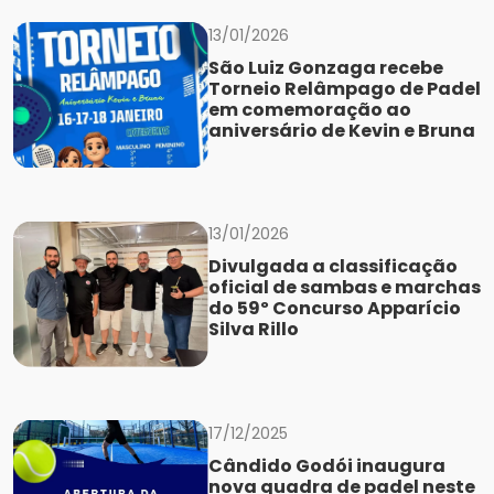
13/01/2026
São Luiz Gonzaga recebe
Torneio Relâmpago de Padel
em comemoração ao
aniversário de Kevin e Bruna
13/01/2026
Divulgada a classificação
oficial de sambas e marchas
do 59º Concurso Apparício
Silva Rillo
17/12/2025
Cândido Godói inaugura
nova quadra de padel neste