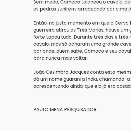
Sem medo, Camaco taloneou o cavalo, desp
as pedras zunirem, arrodeando por cima 
Então, no justo momento em que o Cervo B
guerreiro atirou as Três Marias, houve um
forte tapou tudo. Durante três dias e trê
cavalo, mas só acharam uma grande cavern
por onde, quem sabe, Camaco e seu cavalo
para nunca mais voltar.
João Cezimbra Jacques conta esta mesma 
dá um nome guarani a índia, chamando-a de
acrescentando ainda, que ela já era casad
PAULO MENA PESQUISADOR