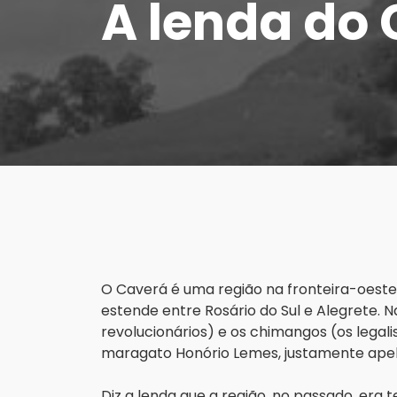
A lenda do
O Caverá é uma região na fronteira-oeste d
estende entre Rosário do Sul e Alegrete. N
revolucionários) e os chimangos (os legalis
maragato Honório Lemes, justamente apel
Diz a lenda que a região, no passado, era t