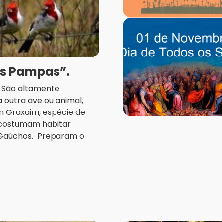
os Pampas”.
a. São altamente
 outra ave ou animal,
m Graxaim, espécie de
, costumam habitar
 Gaúchos. Preparam o