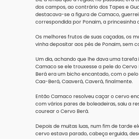
dos campos, ao contrário dos Tapes e Gua
destacava-se a figura de Camaco, guerreir
correspondida por Ponaim, a princesinha da
Os melhores frutos de suas caçadas, os m
vinha depositar aos pés de Ponaim, sem 
Um dia, achando que lhe dava uma tarefa i
Camaco se ele trouxesse a pele do Cervo B
Berá era um bicho encantado, com o pelo b
Caa-Berá, Caaverá, Caverá, finalmente.
Então Camaco resolveu caçar o cervo enc
com vários pares de boleadeiras, saiu a res
courear o Cervo Berá.
Depois de muitas luas, num fim de tarde el
cervo estava parado, cabeça erguida, desaf