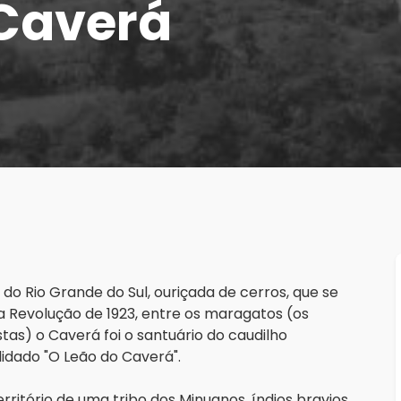
 Caverá
o Rio Grande do Sul, ouriçada de cerros, que se 
a Revolução de 1923, entre os maragatos (os 
tas) o Caverá foi o santuário do caudilho 
idado "O Leão do Caverá".
erritório de uma tribo dos Minuanos, índios bravios 