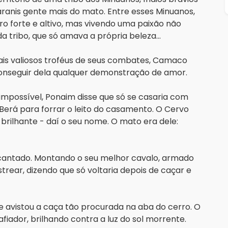
ranis gente mais do mato. Entre esses Minuanos, 
o forte e altivo, mas vivendo uma paixão não 
 tribo, que só amava a própria beleza...
ais valiosos troféus de seus combates, Camaco 
conseguir dela qualquer demonstração de amor.
mpossível, Ponaim disse que só se casaria com 
erá para forrar o leito do casamento. O Cervo 
rilhante - daí o seu nome. O mato era dele: 
antado. Montando o seu melhor cavalo, armado 
trear, dizendo que só voltaria depois de caçar e 
e avistou a caça tão procurada na aba do cerro. O 
iador, brilhando contra a luz do sol morrente. 