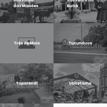
São Paulo
São Pedro do
das Missões
Butiá
Três de Maio
Tucunduva
Tuparendi
Ubiretama