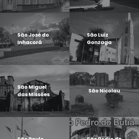
São José do
São Luiz
Inhacorá
Gonzaga
São Miguel
São Nicolau
das Missões