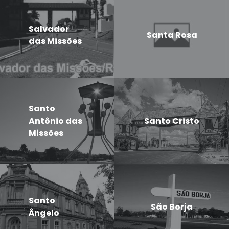
Salvador
Santa Rosa
das Missões
Santo
Antônio das
Santo Cristo
Missões
Santo
São Borja
Ângelo