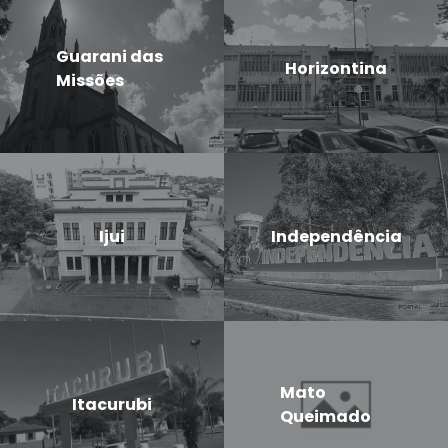
Guarani das
Horizontina
Missões
Ijui
Independência
Mato
Itacurubi
Queimado