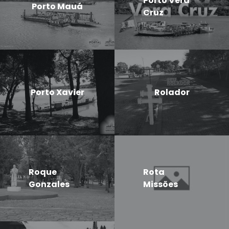
Porto Vera
Porto Mauá
Cruz
Porto Xavier
Rolador
Roque
Rota
Gonzales
Missões