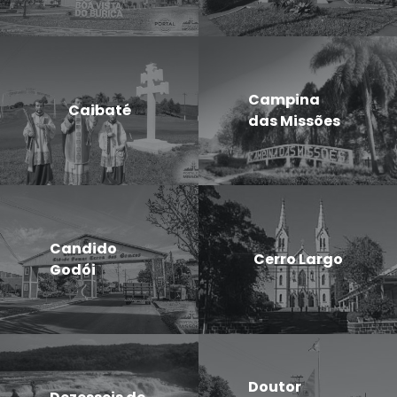
Campina
Caibaté
das Missões
Candido
Cerro Largo
Godói
Doutor