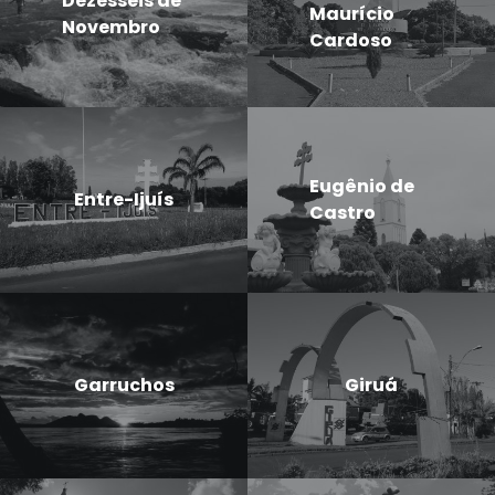
Dezesseis de
Maurício
Novembro
Cardoso
Eugênio de
Entre-Ijuís
Castro
Garruchos
Giruá