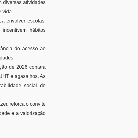
m diversas atividades
 vida.
a envolver escolas,
incentivem hábitos
tância do acesso ao
idades.
ição de 2026 contará
e UHT e agasalhos. As
abilidade social do
er, reforça o convite
edade e a valorização