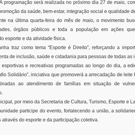
. A programação será realizada no próximo dia 27 de maio, co
 promoção da saúde, bem-estar, integração social e qualidade de
te na última quarta-feira do mês de maio, o movimento busc
dades, órgãos públicos e toda a população em ações que 
o esporte e da atividade física.
nha traz como tema “Esporte é Direito”, reforçando a impor
nta de inclusão, saúde e cidadania para pessoas de todas as 
 esportivas e recreativas programadas ao longo do dia, a ed
o Solidário”, iniciativa que promoverá a arrecadação de leit
inadas ao atendimento de famílias em situação de vulner
o.
cipal, por meio da Secretaria de Cultura, Turismo, Esporte e Laz
nidade participe do evento, fortalecendo a união, a solidari
 através do esporte e da participação coletiva.