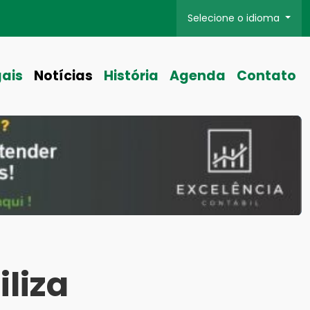
Selecione o idioma
gais
Notícias
História
Agenda
Contato
liza