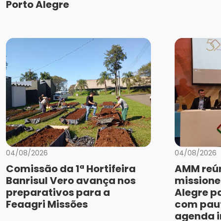
Porto Alegre
04/08/2026
04/08/2026
Comissão da 1ª Hortifeira
AMM reún
Banrisul Vero avança nos
missione
preparativos para a
Alegre p
Feaagri Missões
com paut
agenda i