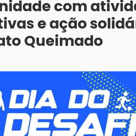
idade com ativid
ivas e ação solidá
ato Queimado