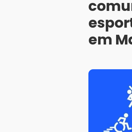
comun
esport
em M