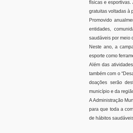
físicas e esportivas
gratuitas voltadas à
Promovido anualmen
entidades, comuni
saudáveis por meio d
Neste ano, a campa
esporte como ferrame
Além das atividades
também com o “Desafi
doações serão dest
município e da regiã
A Administração Muni
para que toda a comu
de hábitos saudáveis