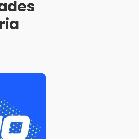
ades
ria