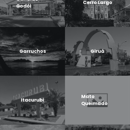
Cerro Largo
Godói
Garruchos
Giruá
Mato
Itacurubi
Queimado