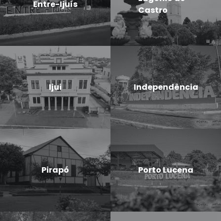
Entre-Ijuís
Castro
Ijui
Independência
Pirapó
Porto Lucena