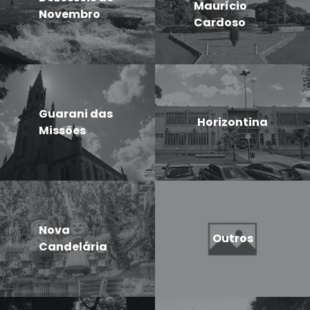
Maurício
Novembro
Cardoso
Guarani das
Horizontina
Missões
Nova
Outros
Candelária