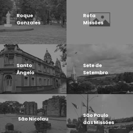
Roque
Rota
Gonzales
Missões
Santo
Sete de
Ângelo
Setembro
São Paulo
São Nicolau
das Missões