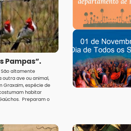
os Pampas”.
a. São altamente
 outra ave ou animal,
m Graxaim, espécie de
, costumam habitar
 Gaúchos. Preparam o