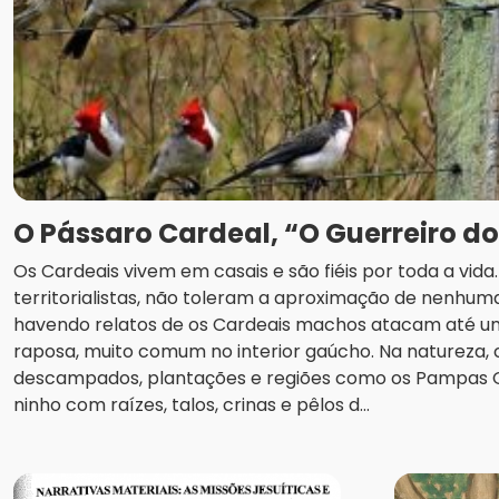
O Pássaro Cardeal, “O Guerreiro d
Os Cardeais vivem em casais e são fiéis por toda a vid
territorialistas, não toleram a aproximação de nenhuma
havendo relatos de os Cardeais machos atacam até u
raposa, muito comum no interior gaúcho. Na natureza
descampados, plantações e regiões como os Pampas
ninho com raízes, talos, crinas e pêlos d...