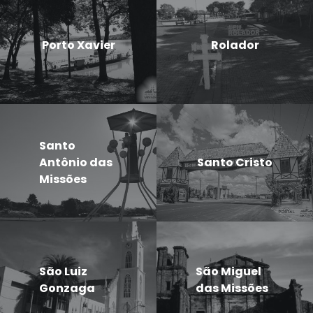
Porto Xavier
Rolador
Santo
Antônio das
Santo Cristo
Missões
São Luiz
São Miguel
Gonzaga
das Missões