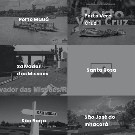
Porto Vera
Porto Mauá
Cruz
Salvador
Santa Rosa
das Missões
São José do
São Borja
Inhacorá