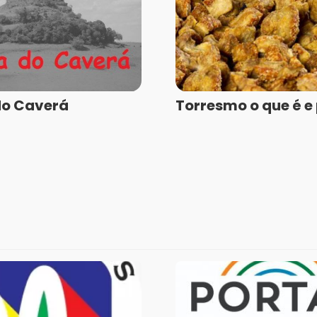
do Caverá
Torresmo o que é e