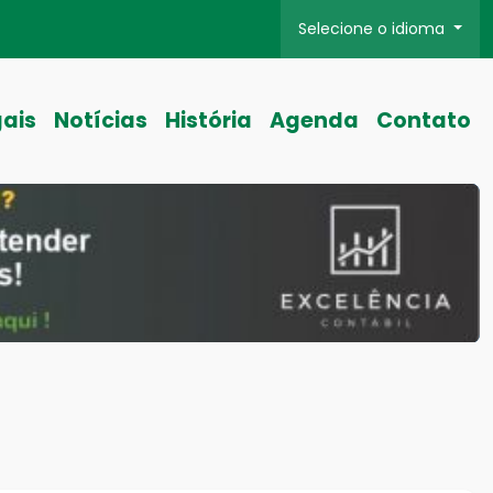
Selecione o idioma
gais
Notícias
História
Agenda
Contato