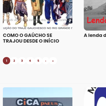
COMO O GAÚCHO SE
A lenda 
TRAJOU DESDE O INÍCIO
1
2
3
4
5
›
»