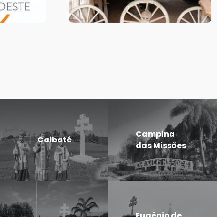
Campina
Caibaté
das Missões
Eugênio de