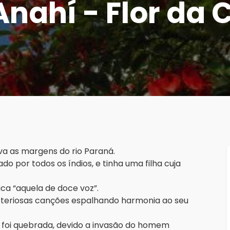
Anahí - Flor da 
va as margens do rio Paraná.
do por todos os índios, e tinha uma filha cuja
ica “aquela de doce voz”.
isteriosas canções espalhando harmonia ao seu
as foi quebrada, devido a invasão do homem