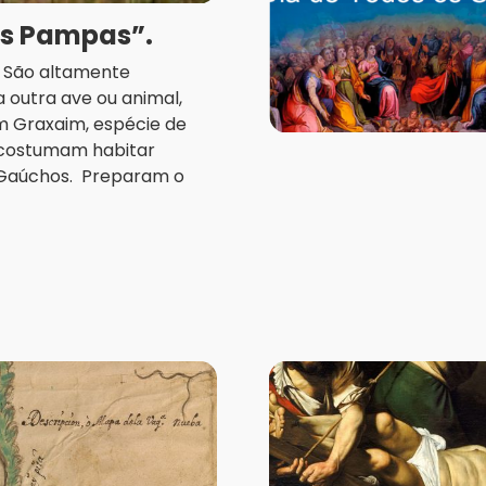
os Pampas”.
a. São altamente
 outra ave ou animal,
m Graxaim, espécie de
, costumam habitar
 Gaúchos. Preparam o