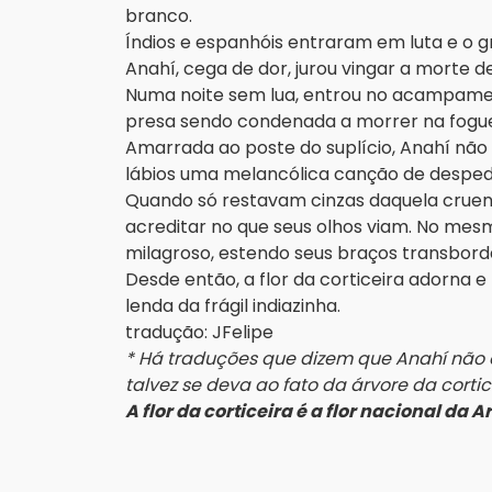
branco.
Índios e espanhóis entraram em luta e o g
Anahí, cega de dor, jurou vingar a morte de
Numa noite sem lua, entrou no acampamen
presa sendo condenada a morrer na fogue
Amarrada ao poste do suplício, Anahí não 
lábios uma melancólica canção de desped
Quando só restavam cinzas daquela cruent
acreditar no que seus olhos viam. No mesm
milagroso, estendo seus braços transbord
Desde então, a flor da corticeira adorna e
lenda da frágil indiazinha.
tradução: JFelipe
* Há traduções que dizem que Anahí não 
talvez se deva ao fato da árvore da cortice
A flor da corticeira é a flor nacional da 