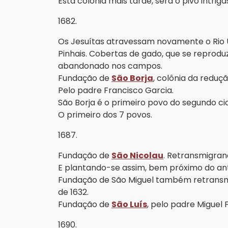
Esta colônia mais tarde, será o pivô intrig
1682.
Os Jesuítas atravessam novamente o Rio U
Pinhais. Cobertas de gado, que se reprodu
abandonado nos campos.
Fundação de
São Borja
, colônia da reduç
Pelo padre Francisco Garcia.
São Borja é o primeiro povo do segundo cic
O primeiro dos 7 povos.
1687.
Fundação de
São Nicolau
. Retransmigran
E plantando-se assim, bem próximo do anti
Fundação de São Miguel também retransm
de 1632.
Fundação de
São Luís
, pelo padre Miguel
1690.