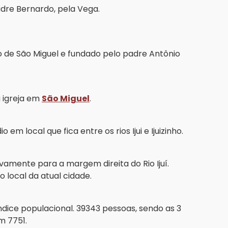
adre Bernardo, pela Vega.
de São Miguel e fundado pelo padre Antônio
 igreja em
São Miguel
.
m local que fica entre os rios Ijui e Ijuizinho.
vamente para a margem direita do Rio Ijuí.
 local da atual cidade.
ndice populacional. 39343 pessoas, sendo as 3
m 7751.