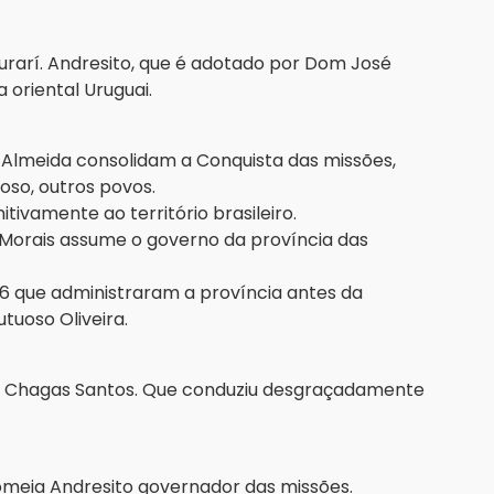
rarí. Andresito, que é adotado por Dom José
a oriental Uruguai.
e Almeida consolidam a Conquista das missões,
so, outros povos.
itivamente ao território brasileiro.
Morais assume o governo da província das
16 que administraram a província antes da
tuoso Oliveira.
l Chagas Santos. Que conduziu desgraçadamente
omeia Andresito governador das missões.