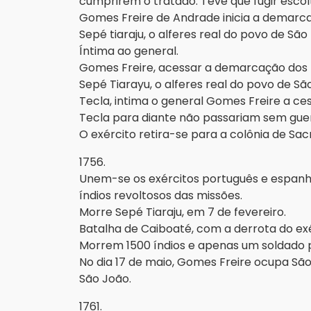
cumprirem o tratado. Teve que fugir escolt
Gomes Freire de Andrade inicia a demarcaç
Sepé tiaraju, o alferes real do povo de São
Íntima ao general.
Gomes Freire, acessar a demarcação dos l
Sepé Tiarayu, o alferes real do povo de S
Tecla, intima o general Gomes Freire a c
Tecla para diante não passariam sem guer
O exército retira-se para a colônia de Sa
1756.
Unem-se os exércitos português e espan
índios revoltosos das missões.
Morre Sepé Tiaraju, em 7 de fevereiro.
Batalha de Caiboaté, com a derrota do exé
Morrem 1500 índios e apenas um soldado p
No dia 17 de maio, Gomes Freire ocupa Sã
São João.
1761.