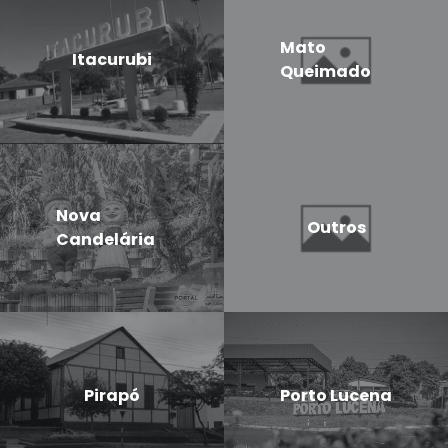
Mato
Itacurubi
Queimado
Nova
Outros
Candelária
Pirapó
Porto Lucena