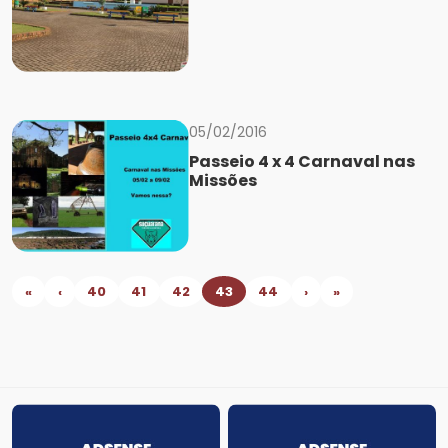
05/02/2016
Passeio 4 x 4 Carnaval nas
Missões
«
‹
40
41
42
43
44
›
»