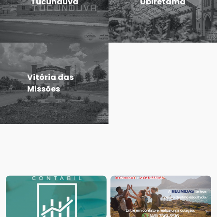
Tucunduva
Ubiretama
Vitória das
Missões