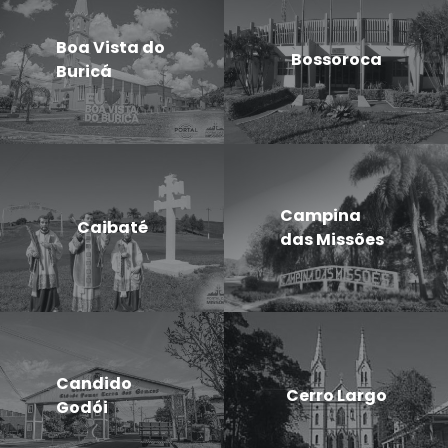
Boa Vista do
Bossoroca
Buricá
Campina
Caibaté
das Missões
Candido
Cerro Largo
Godói