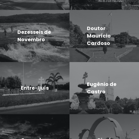
Doutor
Dezesseis de
Maurício
Novembro
Cardoso
Eugênio de
Entre-Ijuís
Castro