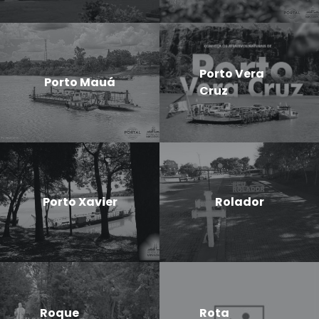
Porto Vera
Porto Mauá
Cruz
Porto Xavier
Rolador
Roque
Rota