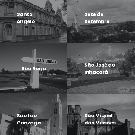
Santo
Sete de
Ângelo
Setembro
São José do
São Borja
Inhacorá
São Luiz
São Miguel
Gonzaga
das Missões