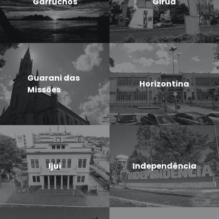
Garruchos
Giruá
Guarani das
Horizontina
Missões
Ijui
Independência