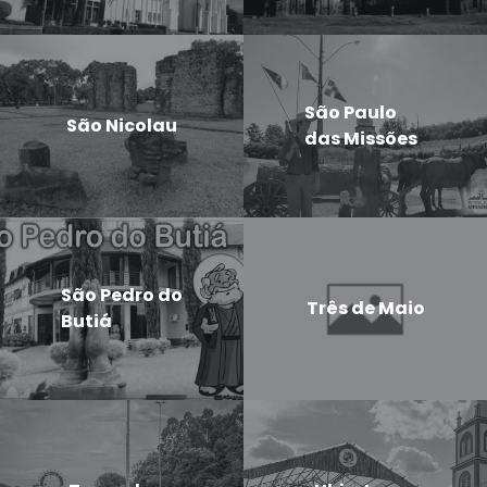
São Paulo
São Nicolau
das Missões
São Pedro do
Três de Maio
Butiá