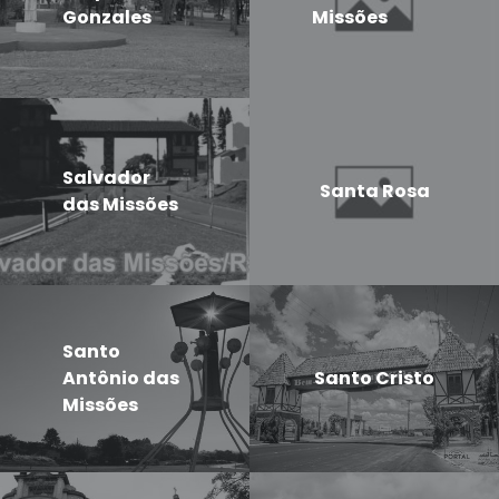
Gonzales
Missões
Salvador
Santa Rosa
das Missões
Santo
Antônio das
Santo Cristo
Missões