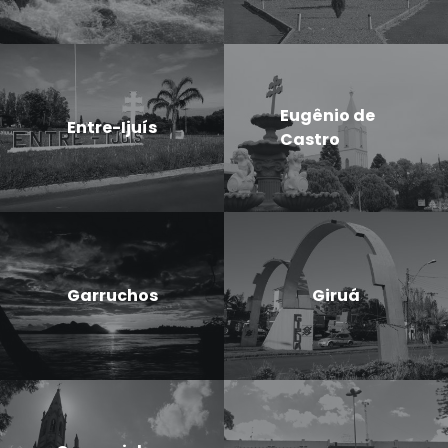
Eugênio de
Entre-Ijuís
Castro
Garruchos
Giruá