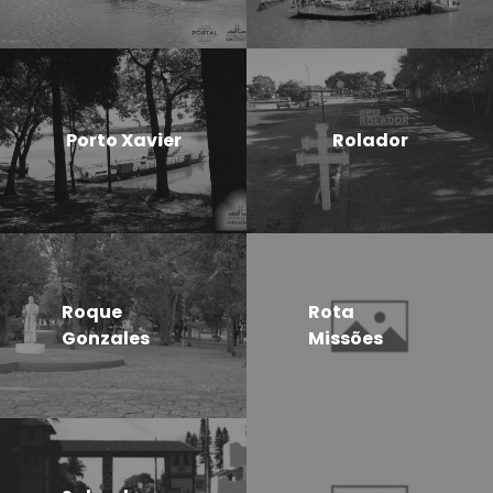
Porto Xavier
Rolador
Roque
Rota
Gonzales
Missões