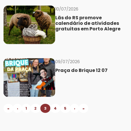
10/07/2026
Lãs do RS promove
calendário de atividades
gratuitas em Porto Alegre
09/07/2026
Praça do Brique 12 07
«
‹
1
2
3
4
5
›
»