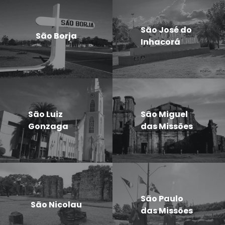
São José do
São Borja
Inhacorá
São Luiz
São Miguel
Gonzaga
das Missões
São Paulo
São Nicolau
das Missões