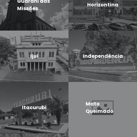
Guarani das
Horizontina
Missões
Ijui
Independência
Mato
Itacurubi
Queimado