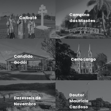
Campina
Caibaté
das Missões
Candido
Cerro Largo
Godói
Doutor
Dezesseis de
Maurício
Novembro
Cardoso