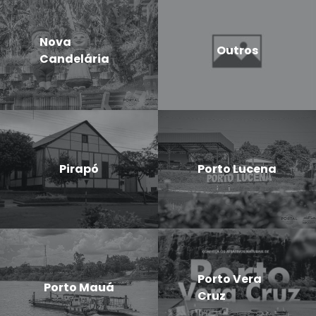
Nova
Outros
Candelária
Pirapó
Porto Lucena
Porto Vera
Porto Mauá
Cruz