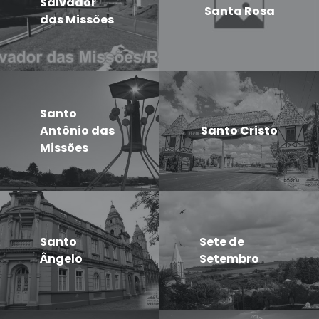
Salvador
Santa Rosa
das Missões
Santo
Antônio das
Santo Cristo
Missões
Santo
Sete de
Ângelo
Setembro