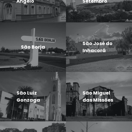
Ângelo
Setembro
São José do
São Borja
Inhacorá
São Luiz
São Miguel
Gonzaga
das Missões