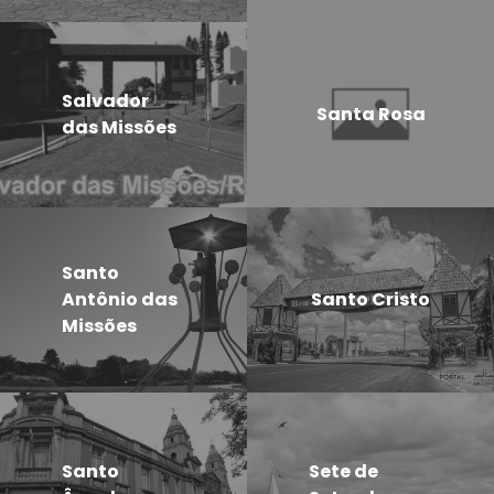
Salvador
Santa Rosa
das Missões
Santo
Antônio das
Santo Cristo
Missões
Santo
Sete de