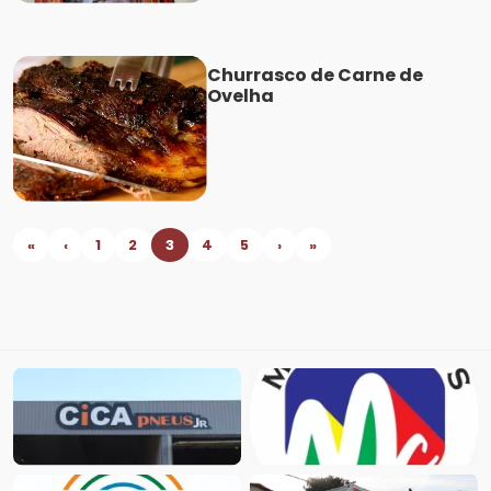
Churrasco de Carne de
Ovelha
«
‹
1
2
3
4
5
›
»