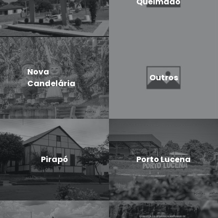
Queimado
Nova
Outros
Candelária
Pirapó
Porto Lucena