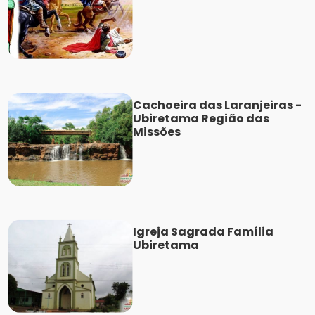
Cachoeira das Laranjeiras -
Ubiretama Região das
Missões
Igreja Sagrada Família
Ubiretama