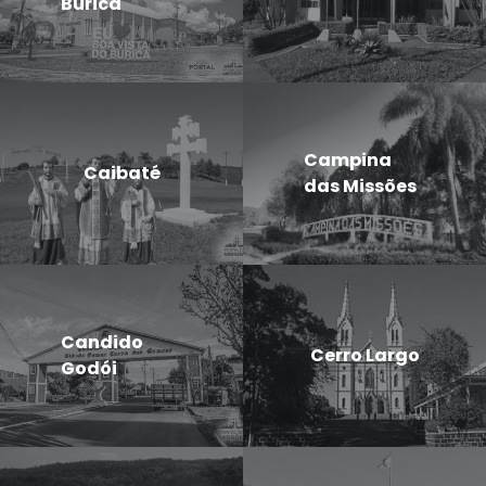
Buricá
Campina
Caibaté
das Missões
Candido
Cerro Largo
Godói