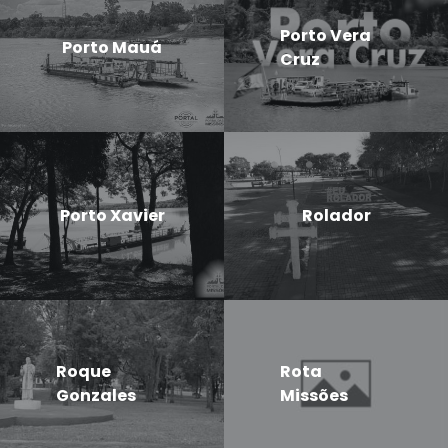
Porto Vera
Porto Mauá
Cruz
Porto Xavier
Rolador
Roque
Rota
Gonzales
Missões