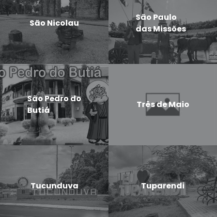
São Paulo
São Nicolau
das Missões
São Pedro do
Três de Maio
Butiá
Tucunduva
Tuparendi