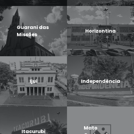
Guarani das
Horizontina
Missões
Ijui
Independência
Mato
Itacurubi