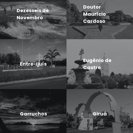
Doutor
Dezesseis de
Maurício
Novembro
Cardoso
Eugênio de
Entre-Ijuís
Castro
Garruchos
Giruá